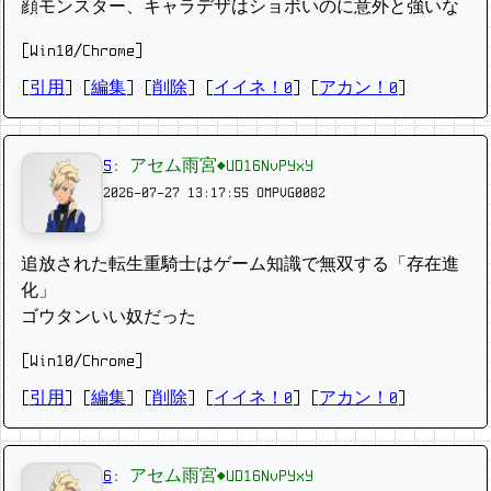
顔モンスター、キャラデザはショボいのに意外と強いな
[Win10/Chrome]
[
引用
] [
編集
] [
削除
]
[
イイネ！0
] [
アカン！0
]
5
:
アセム雨宮◆UD16NvPYxY
2026-07-27 13:17:55
OMPVG0082
追放された転生重騎士はゲーム知識で無双する「存在進
化」
ゴウタンいい奴だった
[Win10/Chrome]
[
引用
] [
編集
] [
削除
]
[
イイネ！0
] [
アカン！0
]
6
:
アセム雨宮◆UD16NvPYxY