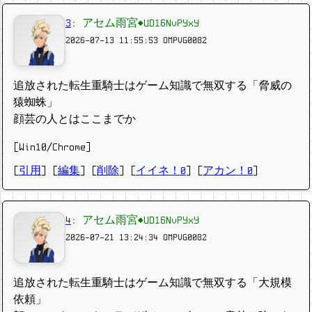
3
:
アセム雨宮◆UD16NvPYxY
2026-07-13 11:55:53
OMPVG0082
追放された転生重騎士はゲーム知識で無双する「脅威の
猿蜘蛛」
顔芸の人とはここまでか
[Win10/Chrome]
[
引用
] [
編集
] [
削除
]
[
イイネ！0
] [
アカン！0
]
4
:
アセム雨宮◆UD16NvPYxY
2026-07-21 13:24:34
OMPVG0082
追放された転生重騎士はゲーム知識で無双する「大規模
依頼」