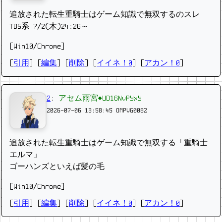
追放された転生重騎士はゲーム知識で無双するのスレ
TBS系 7/2(木)24:26～
[Win10/Chrome]
[
引用
] [
編集
] [
削除
]
[
イイネ！0
] [
アカン！0
]
2
:
アセム雨宮◆UD16NvPYxY
2026-07-06 13:58:45
OMPVG0082
追放された転生重騎士はゲーム知識で無双する「重騎士
エルマ」
ゴーハンズといえば髪の毛
[Win10/Chrome]
[
引用
] [
編集
] [
削除
]
[
イイネ！0
] [
アカン！0
]