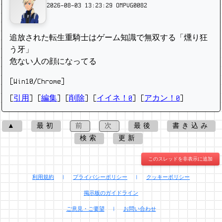
2026-08-03 13:23:29
OMPVG0082
追放された転生重騎士はゲーム知識で無双する「燻り狂
う牙」
危ない人の顔になってる
[Win10/Chrome]
[
引用
] [
編集
] [
削除
]
[
イイネ！0
] [
アカン！0
]
▲
最初
前
次
最後
書き込み
検索
更新
このスレッドを非表示に追加
利用規約
|
プライバシーポリシー
|
クッキーポリシー
掲示板のガイドライン
ご意見・ご要望
|
お問い合わせ