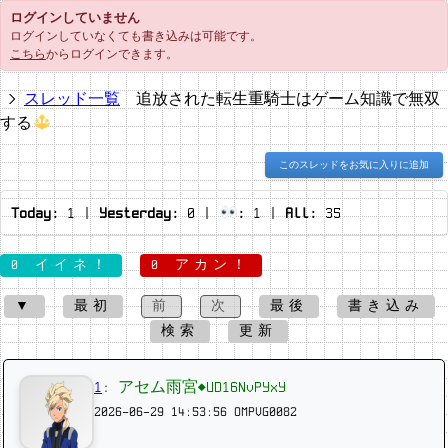
ログインしていません
ログインしていなくても書き込みは可能です。
こちら
からログインできます。
スレッド一覧
追放された転生重騎士はゲーム知識で無双
する
このスレッドをお気に入りに追加
Today:
1
|
Yesterday:
0
|
:
1
|
All:
35
0 イイネ！
0 アカン！
▼
最初
前
次
最後
書き込み
検索
更新
1
:
アセム雨宮◆UD16NvPYxY
2026-06-29 14:53:56
OMPVG0082