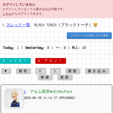
ログインしていません
ログインしていなくても書き込みは可能です。
こちら
からログインできます。
スレッド一覧
BLACK TORCH（ブラックトーチ）
このスレッドをお気に入りに追加
Today:
1
|
Yesterday:
0
|
:
0
|
All:
38
0 イイネ！
0 アカン！
▼
最初
前
次
最後
書き込み
検索
更新
1
:
アセム雨宮◆UD16NvPYxY
2026-06-30 14:42:37
OMPVG0082