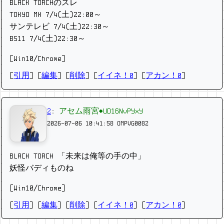
BLACK TORCHのスレ
TOKYO MX 7/4(土)22:00～
サンテレビ 7/4(土)22:30～
BS11 7/4(土)22:30～
[Win10/Chrome]
[
引用
] [
編集
] [
削除
]
[
イイネ！0
] [
アカン！0
]
2
:
アセム雨宮◆UD16NvPYxY
2026-07-06 10:41:58
OMPVG0082
BLACK TORCH 「未来は俺等の手の中」
妖怪バディものね
[Win10/Chrome]
[
引用
] [
編集
] [
削除
]
[
イイネ！0
] [
アカン！0
]