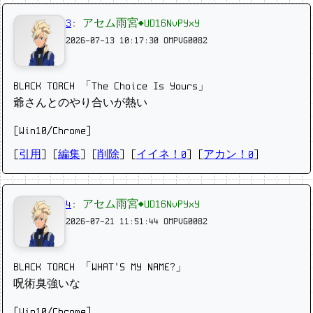
3
:
アセム雨宮◆UD16NvPYxY
2026-07-13 10:17:30
OMPVG0082
BLACK TORCH 「The Choice Is Yours」
爺さんとのやり合いが熱い
[Win10/Chrome]
[
引用
] [
編集
] [
削除
]
[
イイネ！0
] [
アカン！0
]
4
:
アセム雨宮◆UD16NvPYxY
2026-07-21 11:51:44
OMPVG0082
BLACK TORCH 「WHAT’S MY NAME?」
呪術臭強いな
[Win10/Chrome]