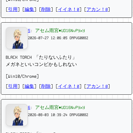
[
引用
] [
編集
] [
削除
]
[
イイネ！0
] [
アカン！0
]
5
:
アセム雨宮◆UD16NvPYxY
2026-07-27 12:06:05
OMPVG0082
BLACK TORCH 「たりないふたり」
メガネといいコンビかもしれない
[Win10/Chrome]
[
引用
] [
編集
] [
削除
]
[
イイネ！0
] [
アカン！0
]
6
:
アセム雨宮◆UD16NvPYxY
2026-08-03 10:39:24
OMPVG0082