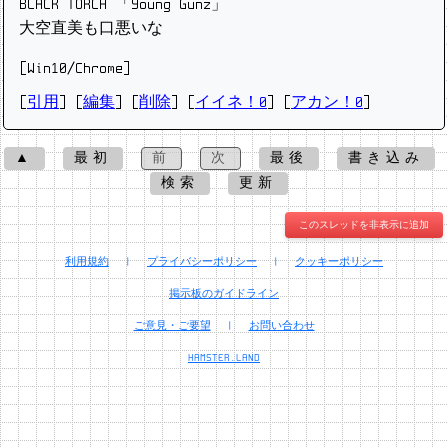
BLACK TORCH 「Young Gunz」
大空直美も口悪いな
[Win10/Chrome]
[
引用
] [
編集
] [
削除
]
[
イイネ！0
] [
アカン！0
]
▲
最初
前
次
最後
書き込み
検索
更新
このスレッドを非表示に追加
利用規約
|
プライバシーポリシー
|
クッキーポリシー
掲示板のガイドライン
ご意見・ご要望
|
お問い合わせ
HAMSTER.LAND