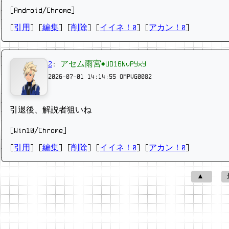
[Android/Chrome]
[
引用
] [
編集
] [
削除
]
[
イイネ！0
] [
アカン！0
]
2
:
アセム雨宮◆UD16NvPYxY
2026-07-01 14:14:55
OMPVG0082
引退後、解説者狙いね
[Win10/Chrome]
[
引用
] [
編集
] [
削除
]
[
イイネ！0
] [
アカン！0
]
▲