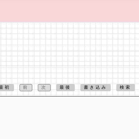
最初
前
次
最後
書き込み
検索