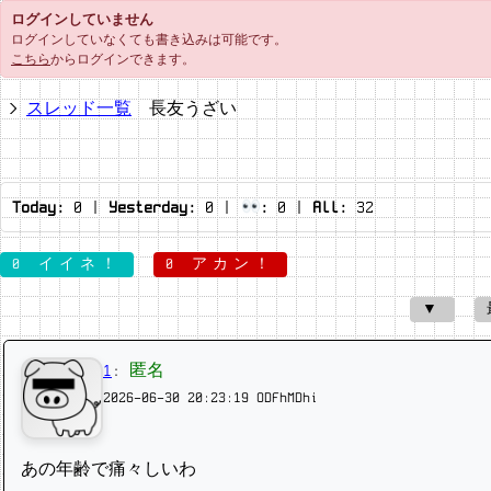
ログインしていません
ログインしていなくても書き込みは可能です。
こちら
からログインできます。
スレッド一覧
長友うざい
Today:
0
|
Yesterday:
0
|
:
0
|
All:
32
0 イイネ！
0 アカン！
▼
1
:
匿名
2026-06-30 20:23:19
ODFhMDhi
あの年齢で痛々しいわ