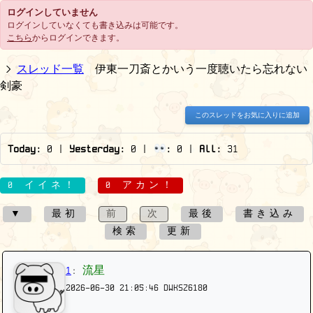
ログインしていません
ログインしていなくても書き込みは可能です。
こちら
からログインできます。
スレッド一覧
伊東一刀斎とかいう一度聴いたら忘れない
剣豪
このスレッドをお気に入りに追加
Today:
0
|
Yesterday:
0
|
:
0
|
All:
31
0 イイネ！
0 アカン！
▼
最初
前
次
最後
書き込み
検索
更新
1
:
流星
2026-06-30 21:05:46
DWKSZ6180