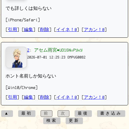
でも詳しくは知らない
[iPhone/Safari]
[
引用
] [
編集
] [
削除
]
[
イイネ！0
] [
アカン！0
]
2
:
アセム雨宮◆UD16NvPYxY
2026-07-01 12:25:23
OMPVG0082
ホント名前しか知らない
[Win10/Chrome]
[
引用
] [
編集
] [
削除
]
[
イイネ！0
] [
アカン！0
]
▲
最初
前
次
最後
書き込み
検索
更新