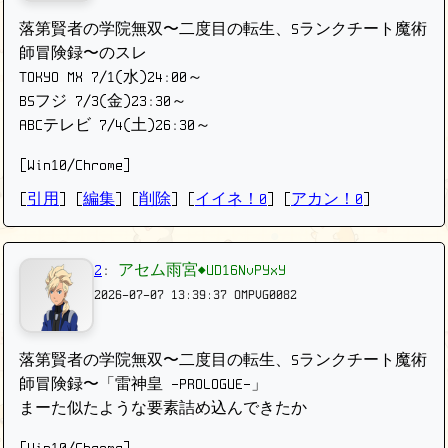
落第賢者の学院無双〜二度目の転生、Sランクチート魔術
師冒険録〜のスレ
TOKYO MX 7/1(水)24:00～
BSフジ 7/3(金)23:30～
ABCテレビ 7/4(土)26:30～
[Win10/Chrome]
[
引用
] [
編集
] [
削除
]
[
イイネ！0
] [
アカン！0
]
2
:
アセム雨宮◆UD16NvPYxY
2026-07-07 13:39:37
OMPVG0082
落第賢者の学院無双〜二度目の転生、Sランクチート魔術
師冒険録〜「雷神皇 -PROLOGUE-」
まーた似たような要素詰め込んできたか