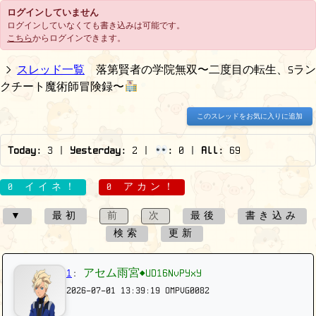
ログインしていません
ログインしていなくても書き込みは可能です。
こちら
からログインできます。
スレッド一覧
落第賢者の学院無双〜二度目の転生、Sラン
クチート魔術師冒険録〜
このスレッドをお気に入りに追加
Today:
3
|
Yesterday:
2
|
:
0
|
All:
69
0 イイネ！
0 アカン！
▼
最初
前
次
最後
書き込み
検索
更新
1
:
アセム雨宮◆UD16NvPYxY
2026-07-01 13:39:19
OMPVG0082