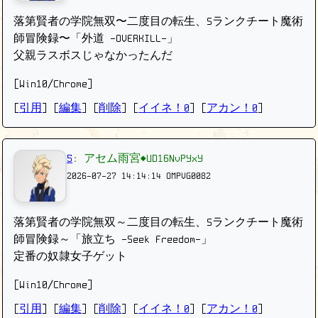
落第賢者の学院無双〜二度目の転生、Sランクチート魔術
師冒険録〜「外道 -OVERKILL-」
父親ラスボスじゃなかったんだ
[Win10/Chrome]
[
引用
] [
編集
] [
削除
]
[
イイネ！0
] [
アカン！0
]
5
:
アセム雨宮◆UD16NvPYxY
2026-07-27 14:14:14
OMPVG0082
落第賢者の学院無双～二度目の転生、Sランクチート魔術
師冒険録～「旅立ち -Seek Freedom-」
定番の奴隷女子ゲット
[Win10/Chrome]
[
引用
] [
編集
] [
削除
]
[
イイネ！0
] [
アカン！0
]