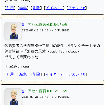
[Win10/Chrome]
[
引用
] [
編集
] [
削除
]
[
イイネ！0
] [
アカン！0
]
3
:
アセム雨宮◆UD16NvPYxY
2026-07-13 12:15:44
OMPVG0082
落第賢者の学院無双〜二度目の転生、Sランクチート魔術
師冒険録〜「無適の天才 -Lost Technology-」
成長して声変わった
[Win10/Chrome]
[
引用
] [
編集
] [
削除
]
[
イイネ！0
] [
アカン！0
]
4
:
アセム雨宮◆UD16NvPYxY
2026-07-21 13:47:42
OMPVG0082