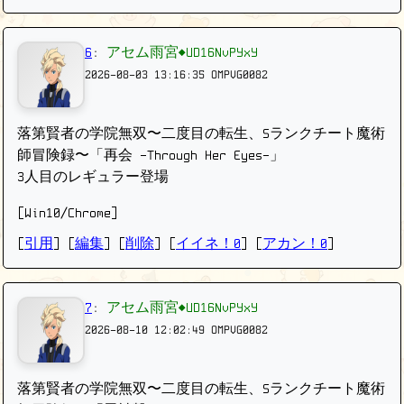
6
:
アセム雨宮◆UD16NvPYxY
2026-08-03 13:16:35
OMPVG0082
落第賢者の学院無双〜二度目の転生、Sランクチート魔術
師冒険録〜「再会 -Through Her Eyes-」
3人目のレギュラー登場
[Win10/Chrome]
[
引用
] [
編集
] [
削除
]
[
イイネ！0
] [
アカン！0
]
7
:
アセム雨宮◆UD16NvPYxY
2026-08-10 12:02:49
OMPVG0082
落第賢者の学院無双〜二度目の転生、Sランクチート魔術