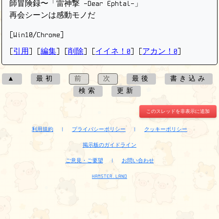
師冒険録〜「雷神撃 -Dear Ephtal-」
再会シーンは感動モノだ
[Win10/Chrome]
[
引用
] [
編集
] [
削除
]
[
イイネ！0
] [
アカン！0
]
▲
最初
前
次
最後
書き込み
検索
更新
このスレッドを非表示に追加
利用規約
|
プライバシーポリシー
|
クッキーポリシー
掲示板のガイドライン
ご意見・ご要望
|
お問い合わせ
HAMSTER.LAND