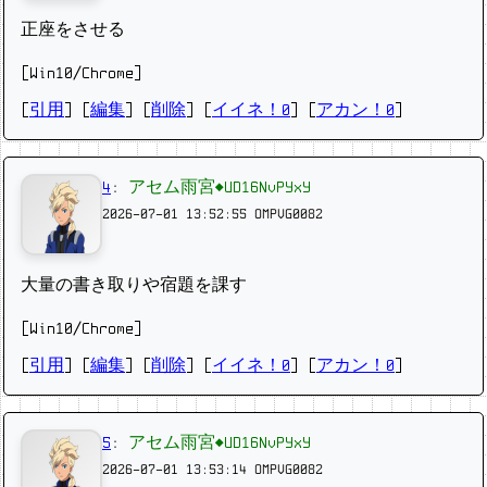
正座をさせる
[Win10/Chrome]
[
引用
] [
編集
] [
削除
]
[
イイネ！0
] [
アカン！0
]
4
:
アセム雨宮◆UD16NvPYxY
2026-07-01 13:52:55
OMPVG0082
大量の書き取りや宿題を課す
[Win10/Chrome]
[
引用
] [
編集
] [
削除
]
[
イイネ！0
] [
アカン！0
]
5
:
アセム雨宮◆UD16NvPYxY
2026-07-01 13:53:14
OMPVG0082