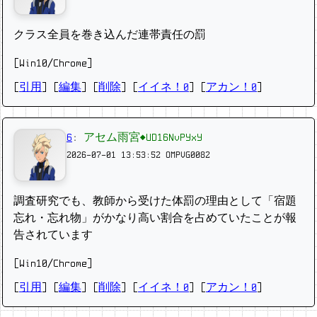
クラス全員を巻き込んだ連帯責任の罰
[Win10/Chrome]
[
引用
] [
編集
] [
削除
]
[
イイネ！0
] [
アカン！0
]
6
:
アセム雨宮◆UD16NvPYxY
2026-07-01 13:53:52
OMPVG0082
調査研究でも、教師から受けた体罰の理由として「宿題
忘れ・忘れ物」がかなり高い割合を占めていたことが報
告されています
[Win10/Chrome]
[
引用
] [
編集
] [
削除
]
[
イイネ！0
] [
アカン！0
]