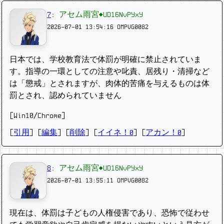
7
:
アセム雨宮◆UD16NvPYxY
2026-07-01 13:54:16
OMPVG0082
日本では、学校教育法で体罰が明確に禁止されていま
す。指導の一環としての注意や叱責、居残り・清掃など
は「懲戒」とされますが、肉体的苦痛を与えるものは体
罰とされ、認められていません
[Win10/Chrome]
[
引用
] [
編集
] [
削除
]
[
イイネ！0
] [
アカン！0
]
8
:
アセム雨宮◆UD16NvPYxY
2026-07-01 13:55:11
OMPVG0082
現在は、体罰は子どもの人権侵害であり、恐怖で従わせ