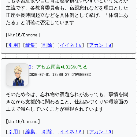
ても学習意欲や自己肯定感を損ないやすいという見方が
主流です。各教育委員会も、宿題忘れなどを理由とした
正座や長時間起立などを具体例として挙げ、「体罰にあ
たる」と明確に否定しています
[Win10/Chrome]
[
引用
] [
編集
] [
削除
]
[
イイネ！0
] [
アカン！0
]
9
:
アセム雨宮◆UD16NvPYxY
2026-07-01 13:55:27
OMPVG0082
そのため今は、忘れ物や宿題忘れがあっても、事情を聞
きながら支援的に関わること、仕組みづくりや環境面の
工夫で減らしていくことが重視されています
[Win10/Chrome]
[
引用
] [
編集
] [
削除
]
[
イイネ！0
] [
アカン！0
]