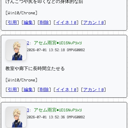
げんこつや尻を叩くなどの身体的な罰
[Win10/Chrome]
[
引用
] [
編集
] [
削除
]
[
イイネ！0
] [
アカン！0
]
2
:
アセム雨宮◆UD16NvPYxY
2026-07-01 13:52:18
OMPVG0082
教室や廊下に長時間立たせる
[Win10/Chrome]
[
引用
] [
編集
] [
削除
]
[
イイネ！0
] [
アカン！0
]
3
:
アセム雨宮◆UD16NvPYxY
2026-07-01 13:52:36
OMPVG0082