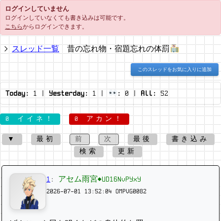
ログインしていません
ログインしていなくても書き込みは可能です。
こちら
からログインできます。
スレッド一覧
昔の忘れ物・宿題忘れの体罰
このスレッドをお気に入りに追加
Today:
1
|
Yesterday:
1
|
:
0
|
All:
52
0 イイネ！
0 アカン！
▼
最初
前
次
最後
書き込み
検索
更新
1
:
アセム雨宮◆UD16NvPYxY
2026-07-01 13:52:04
OMPVG0082