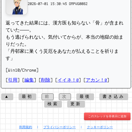
2026-07-01 15:30:45
OMPVG0082
返ってきた結果には、漢方医も知らない「骨」が含まれ
ていた――。
もう逃げられない。気付いてからが、本当の地獄の始ま
りだった。
「丹邨家に巣くう災厄をあなたが払えることを祈りま
す」
[Win10/Chrome]
[
引用
] [
編集
] [
削除
]
[
イイネ！0
] [
アカン！0
]
▲
最初
前
次
最後
書き込み
検索
更新
このスレッドを非表示に追加
利用規約
|
プライバシーポリシー
|
クッキーポリシー