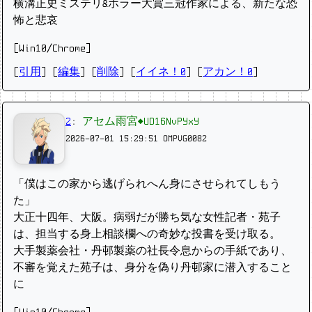
横溝正史ミステリ&ホラー大賞三冠作家による、新たな恐
怖と悲哀
[Win10/Chrome]
[
引用
] [
編集
] [
削除
]
[
イイネ！0
] [
アカン！0
]
2
:
アセム雨宮◆UD16NvPYxY
2026-07-01 15:29:51
OMPVG0082
「僕はこの家から逃げられへん身にさせられてしもう
た」
大正十四年、大阪。病弱だが勝ち気な女性記者・苑子
は、担当する身上相談欄への奇妙な投書を受け取る。
大手製薬会社・丹邨製薬の社長令息からの手紙であり、
不審を覚えた苑子は、身分を偽り丹邨家に潜入すること
に