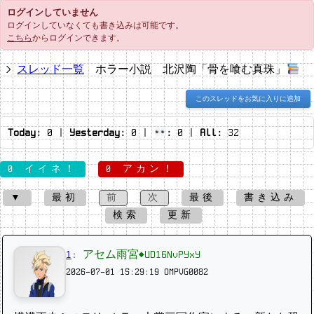
ログインしていません
ログインしていなくても書き込みは可能です。
こちら
からログインできます。
スレッド一覧
ホラー小説 北沢陶「骨を喰む真珠」
このスレッドをお気に入りに追加
Today:
0
|
Yesterday:
0
|
:
0
|
All:
32
0 イイネ！
0 アカン！
▼
最初
前
次
最後
書き込み
検索
更新
1
:
アセム雨宮◆UD16NvPYxY
2026-07-01 15:29:19
OMPVG0082