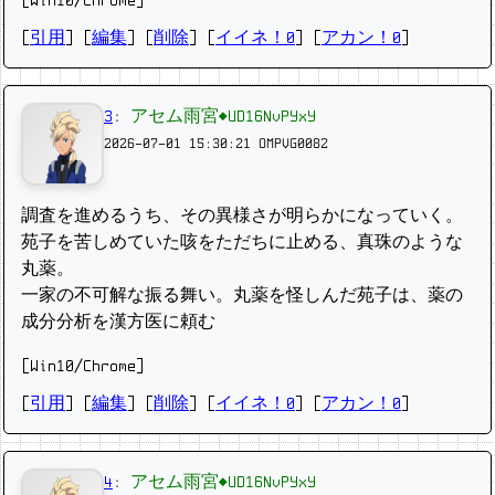
[Win10/Chrome]
[
引用
] [
編集
] [
削除
]
[
イイネ！0
] [
アカン！0
]
3
:
アセム雨宮◆UD16NvPYxY
2026-07-01 15:30:21
OMPVG0082
調査を進めるうち、その異様さが明らかになっていく。
苑子を苦しめていた咳をただちに止める、真珠のような
丸薬。
一家の不可解な振る舞い。丸薬を怪しんだ苑子は、薬の
成分分析を漢方医に頼む
[Win10/Chrome]
[
引用
] [
編集
] [
削除
]
[
イイネ！0
] [
アカン！0
]
4
:
アセム雨宮◆UD16NvPYxY