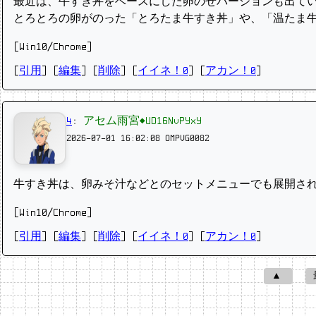
最近は、牛すき丼をベースにした卵のせバージョンも出て
とろとろの卵がのった「とろたま牛すき丼」や、「温たま
[Win10/Chrome]
[
引用
] [
編集
] [
削除
]
[
イイネ！0
] [
アカン！0
]
4
:
アセム雨宮◆UD16NvPYxY
2026-07-01 16:02:08
OMPVG0082
牛すき丼は、卵みそ汁などとのセットメニューでも展開さ
[Win10/Chrome]
[
引用
] [
編集
] [
削除
]
[
イイネ！0
] [
アカン！0
]
▲