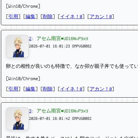
[Win10/Chrome]
[
引用
] [
編集
] [
削除
]
[
イイネ！0
] [
アカン！0
]
2
:
アセム雨宮◆UD16NvPYxY
2026-07-01 16:01:23
OMPVG0082
卵との相性が良いのも特徴で、なか卯が親子丼でも使って
[Win10/Chrome]
[
引用
] [
編集
] [
削除
]
[
イイネ！0
] [
アカン！0
]
3
:
アセム雨宮◆UD16NvPYxY
2026-07-01 16:01:42
OMPVG0082