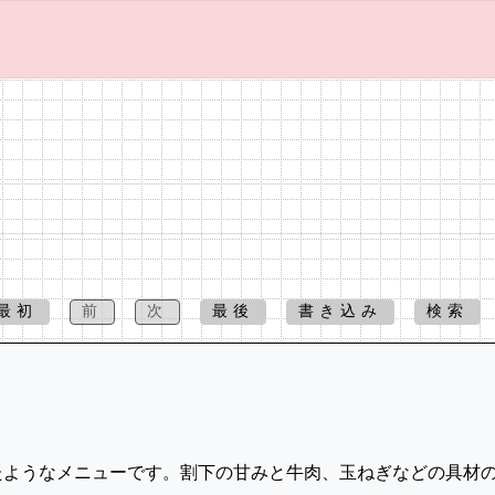
最初
前
次
最後
書き込み
検索
たようなメニューです。割下の甘みと牛肉、玉ねぎなどの具材