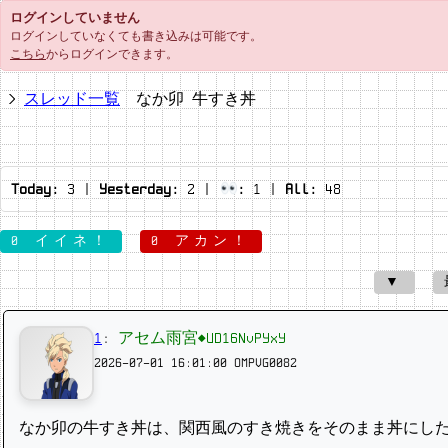
ログインしていません
ログインしていなくても書き込みは可能です。
こちら
からログインできます。
スレッド一覧
なか卯 牛すき丼
Today:
3
|
Yesterday:
2
|
:
1
|
All:
48
0 イイネ！
0 アカン！
▼
1
:
アセム雨宮◆UD16NvPYxY
2026-07-01 16:01:00
OMPVG0082
なか卯の牛すき丼は、関西風のすき焼きをそのまま丼にし