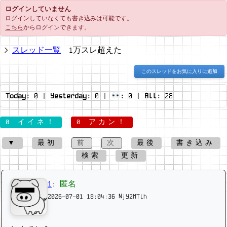
ログインしていません
ログインしていなくても書き込みは可能です。
こちら
からログインできます。
スレッド一覧
1万スレ超えた
このスレッドをお気に入りに追加
Today:
0
|
Yesterday:
0
|
:
0
|
All:
28
0 イイネ！
0 アカン！
▼
最初
前
次
最後
書き込み
検索
更新
1
:
匿名
2026-07-01 18:04:36
NjY2MTlh