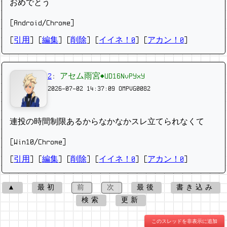
おめでとう
[Android/Chrome]
[
引用
] [
編集
] [
削除
]
[
イイネ！0
] [
アカン！0
]
2
:
アセム雨宮◆UD16NvPYxY
2026-07-02 14:37:09
OMPVG0082
連投の時間制限あるからなかなかスレ立てられなくて
[Win10/Chrome]
[
引用
] [
編集
] [
削除
]
[
イイネ！0
] [
アカン！0
]
▲
最初
前
次
最後
書き込み
検索
更新
このスレッドを非表示に追加