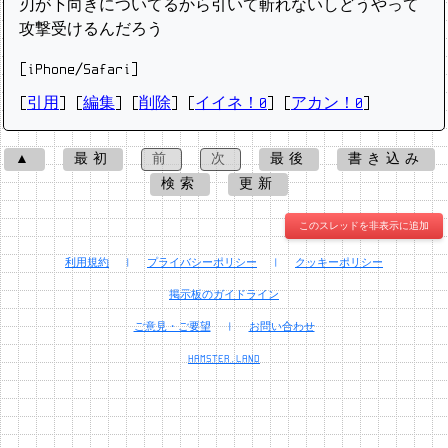
刃が下向きについてるから引いて斬れないしどうやって
攻撃受けるんだろう
[iPhone/Safari]
[
引用
] [
編集
] [
削除
]
[
イイネ！0
] [
アカン！0
]
▲
最初
前
次
最後
書き込み
検索
更新
このスレッドを非表示に追加
利用規約
|
プライバシーポリシー
|
クッキーポリシー
掲示板のガイドライン
ご意見・ご要望
|
お問い合わせ
HAMSTER.LAND