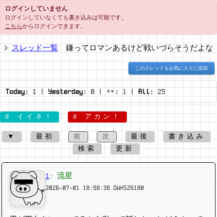
ログインしていません
ログインしていなくても書き込みは可能です。
こちら
からログインできます。
スレッド一覧
鎌ってロマンあるけど戦いづらそうだよな
このスレッドをお気に入りに追加
Today:
1
|
Yesterday:
0
|
:
1
|
All:
25
0 イイネ！
0 アカン！
▼
最初
前
次
最後
書き込み
検索
更新
1
:
流星
2026-07-01 18:58:38
DWKSZ6180