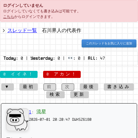
ログインしていません
ログインしていなくても書き込みは可能です。
こちら
からログインできます。
スレッド一覧
石川界人の代表作
このスレッドをお気に入りに追加
Today:
0
|
Yesterday:
0
|
:
0
|
All:
47
0 イイネ！
0 アカン！
▼
最初
前
次
最後
書き込み
検索
更新
1
:
流星
2026-07-01 20:20:47
DWKSZ6180