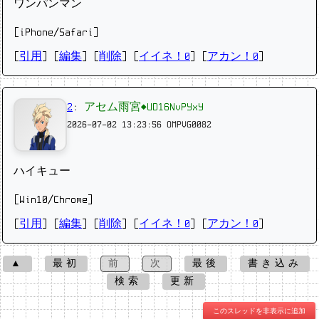
ワンパンマン
[iPhone/Safari]
[
引用
] [
編集
] [
削除
]
[
イイネ！0
] [
アカン！0
]
2
:
アセム雨宮◆UD16NvPYxY
2026-07-02 13:23:56
OMPVG0082
ハイキュー
[Win10/Chrome]
[
引用
] [
編集
] [
削除
]
[
イイネ！0
] [
アカン！0
]
▲
最初
前
次
最後
書き込み
検索
更新
このスレッドを非表示に追加