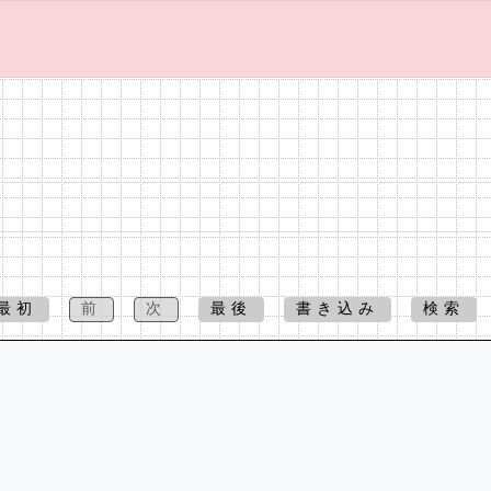
最初
前
次
最後
書き込み
検索