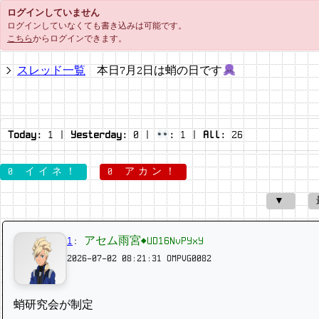
ログインしていません
ログインしていなくても書き込みは可能です。
こちら
からログインできます。
スレッド一覧
本日7月2日は蛸の日です
Today:
1
|
Yesterday:
0
|
:
1
|
All:
26
0 イイネ！
0 アカン！
▼
1
:
アセム雨宮◆UD16NvPYxY
2026-07-02 08:21:31
OMPVG0082
蛸研究会が制定