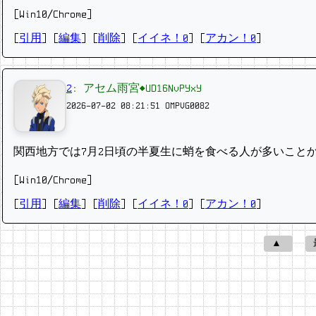
[Win10/Chrome]
[
引用
] [
編集
] [
削除
]
[
イイネ！0
] [
アカン！0
]
2
:
アセム雨宮◆UD16NvPYxY
2026-07-02 08:21:51
OMPVG0082
関西地方では7月2日頃の半夏生に蛸を食べる人が多いこと
[Win10/Chrome]
[
引用
] [
編集
] [
削除
]
[
イイネ！0
] [
アカン！0
]
▲