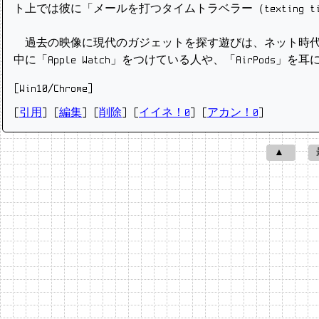
ト上では彼に「メールを打つタイムトラベラー（texting ti
過去の映像に現代のガジェットを探す遊びは、ネット時代
中に「Apple Watch」をつけている人や、「AirPod
[Win10/Chrome]
[
引用
] [
編集
] [
削除
]
[
イイネ！0
] [
アカン！0
]
▲