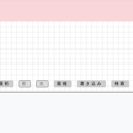
最初
前
次
最後
書き込み
検索