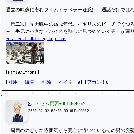
過去の映像に潜むタイムトラベラー疑惑は、通話だけでは
第二次世界大戦中の1940年代、イギリスのビーチでくつ
み、手元の小さなデバイスを熱心に見つめている男」が写
resizer.ladbiblegroup.com
[Win10/Chrome]
[
引用
] [
編集
] [
削除
]
[
イイネ！0
] [
アカン！0
]
9
:
アセム雨宮◆UD16NvPYxY
2026-07-02 08:36:30
OMPVG0082
周囲ののどかな雰囲気から完全に浮いているその男の姿勢