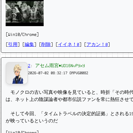
[Win10/Chrome]
[
引用
] [
編集
] [
削除
]
[
イイネ！0
] [
アカン！0
]
2
:
アセム雨宮◆UD16NvPYxY
2026-07-02 08:32:17
OMPVG0082
モノクロの古い写真や映像を見ていると、時折「その時代
は、ネット上の陰謀論者や都市伝説ファンを常に熱狂させ
そして今回、「タイムトラベルの決定的証拠」とされる19
が映っているというのだ
[Win10/Chrome]