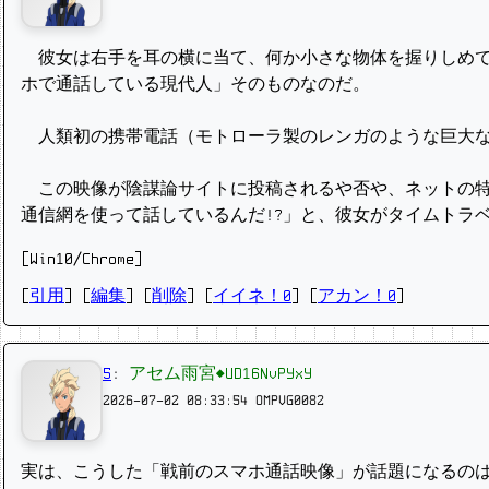
彼女は右手を耳の横に当て、何か小さな物体を握りしめて
ホで通話している現代人」そのものなのだ。
人類初の携帯電話（モトローラ製のレンガのような巨大な端
この映像が陰謀論サイトに投稿されるや否や、ネットの特
通信網を使って話しているんだ!?」と、彼女がタイムトラ
[Win10/Chrome]
[
引用
] [
編集
] [
削除
]
[
イイネ！0
] [
アカン！0
]
5
:
アセム雨宮◆UD16NvPYxY
2026-07-02 08:33:54
OMPVG0082
実は、こうした「戦前のスマホ通話映像」が話題になるの