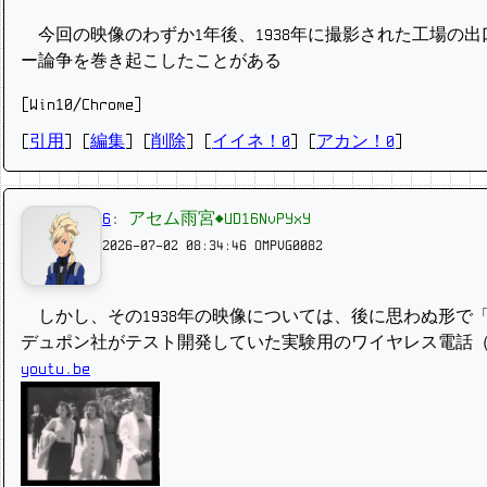
今回の映像のわずか1年後、1938年に撮影された工場の
ー論争を巻き起こしたことがある
[Win10/Chrome]
[
引用
] [
編集
] [
削除
]
[
イイネ！0
] [
アカン！0
]
6
:
アセム雨宮◆UD16NvPYxY
2026-07-02 08:34:46
OMPVG0082
しかし、その1938年の映像については、後に思わぬ形で「
デュポン社がテスト開発していた実験用のワイヤレス電話
youtu.be