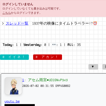
ログインしていません
ログインしていなくても書き込みは可能です。
こちら
からログインできます。
スレッド一覧
1937年の映像にタイムトラベラー!?
Today:
1
|
Yesterday:
0
|
:
1
|
All:
35
0 イイネ！
0 アカン！
▼
1
:
アセム雨宮◆UD16NvPYxY
2026-07-02 08:31:55
OMPVG0082
youtu.be