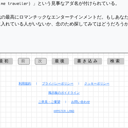
me traveller）」という見事なアダ名が付けられている。
の最高にロマンチックなエンターテインメントだ。もしあなた
s」を耳に入れている人がいないか、念のため探してみてはどうだろう
最初
前
次
最後
書き込み
検索
利用規約
|
プライバシーポリシー
|
クッキーポリシー
掲示板のガイドライン
ご意見・ご要望
|
お問い合わせ
HAMSTER.LAND