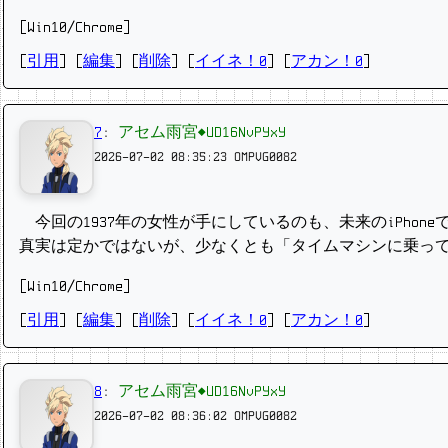
[Win10/Chrome]
[
引用
] [
編集
] [
削除
]
[
イイネ！0
] [
アカン！0
]
7
:
アセム雨宮◆UD16NvPYxY
2026-07-02 08:35:23
OMPVG0082
今回の1937年の女性が手にしているのも、未来のiPho
真実は定かではないが、少なくとも「タイムマシンに乗っ
[Win10/Chrome]
[
引用
] [
編集
] [
削除
]
[
イイネ！0
] [
アカン！0
]
8
:
アセム雨宮◆UD16NvPYxY
2026-07-02 08:36:02
OMPVG0082