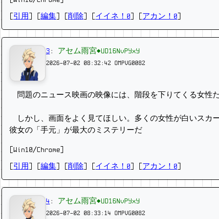
[
引用
] [
編集
] [
削除
]
[
イイネ！0
] [
アカン！0
]
3
:
アセム雨宮◆UD16NvPYxY
2026-07-02 08:32:42
OMPVG0082
問題のニュース映画の映像には、階段を下りてくる女性た
しかし、画面をよく見てほしい。多くの女性が白いスカー
彼女の「手元」が最大のミステリーだ
[Win10/Chrome]
[
引用
] [
編集
] [
削除
]
[
イイネ！0
] [
アカン！0
]
4
:
アセム雨宮◆UD16NvPYxY
2026-07-02 08:33:14
OMPVG0082