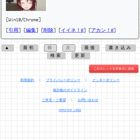
[Win10/Chrome]
[
引用
] [
編集
] [
削除
]
[
イイネ！0
] [
アカン！0
]
▲
最初
前
次
最後
書き込み
検索
更新
このスレッドを非表示に追加
利用規約
|
プライバシーポリシー
|
クッキーポリシー
掲示板のガイドライン
ご意見・ご要望
|
お問い合わせ
HAMSTER.LAND