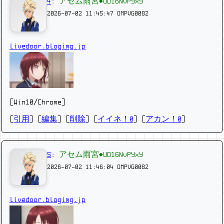
4
:
アセム雨宮◆UD16NvPYxY
2026-07-02 11:45:47
OMPVG0082
livedoor.blogimg.jp
[Win10/Chrome]
[
引用
] [
編集
] [
削除
]
[
イイネ！0
] [
アカン！0
]
5
:
アセム雨宮◆UD16NvPYxY
2026-07-02 11:46:04
OMPVG0082
livedoor.blogimg.jp