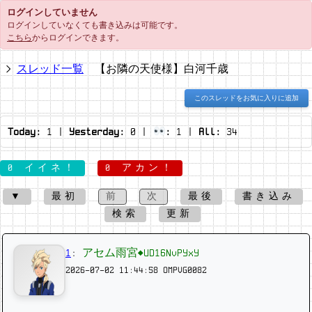
ログインしていません
ログインしていなくても書き込みは可能です。
こちら
からログインできます。
スレッド一覧
【お隣の天使様】白河千歳
このスレッドをお気に入りに追加
Today:
1
|
Yesterday:
0
|
:
1
|
All:
34
0 イイネ！
0 アカン！
▼
最初
前
次
最後
書き込み
検索
更新
1
:
アセム雨宮◆UD16NvPYxY
2026-07-02 11:44:58
OMPVG0082