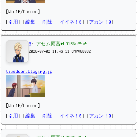
[Win10/Chrome]
[
引用
] [
編集
] [
削除
]
[
イイネ！0
] [
アカン！0
]
3
:
アセム雨宮◆UD16NvPYxY
2026-07-02 11:45:31
OMPVG0082
livedoor.blogimg.jp
[Win10/Chrome]
[
引用
] [
編集
] [
削除
]
[
イイネ！0
] [
アカン！0
]