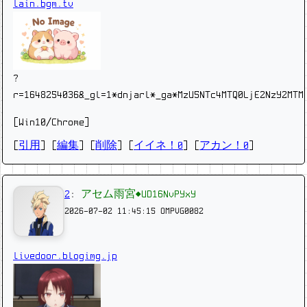
lain.bgm.tv
?
r=1648254036&_gl=1*dnjarl*_ga*MzU5NTc4MTQ0LjE2NzY2MTM
[Win10/Chrome]
[
引用
] [
編集
] [
削除
]
[
イイネ！0
] [
アカン！0
]
2
:
アセム雨宮◆UD16NvPYxY
2026-07-02 11:45:15
OMPVG0082
livedoor.blogimg.jp