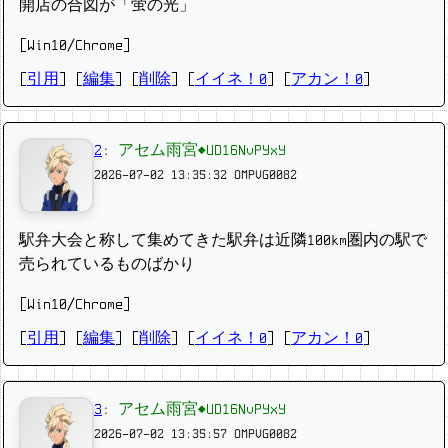
開店の合図が「蛍の光」
[Win10/Chrome]
[
引用
] [
編集
] [
削除
]
[
イイネ！0
] [
アカン！0
]
2
:
アセム雨宮◆UD16NvPYxY
2026-07-02 13:35:32
OMPVG0082
駅弁大会と称して集めてきた駅弁は近隣100km圏内の駅で
売られているものばかり
[Win10/Chrome]
[
引用
] [
編集
] [
削除
]
[
イイネ！0
] [
アカン！0
]
3
:
アセム雨宮◆UD16NvPYxY
2026-07-02 13:35:57
OMPVG0082