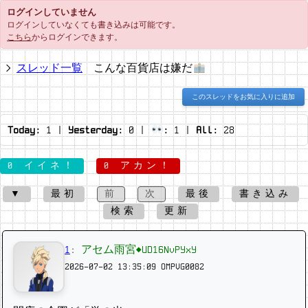
ログインしていません
ログインしていなくても書き込みは可能です。
こちら
からログインできます。
スレッド一覧
こんな百貨店は嫌だ
このスレッドをお気に入りに追加
Today:
1
|
Yesterday:
0
|
:
1
|
All:
28
0 イイネ！
0 アカン！
▼
最初
前
次
最後
書き込み
検索
更新
1
:
アセム雨宮◆UD16NvPYxY
2026-07-02 13:35:09
OMPVG0082