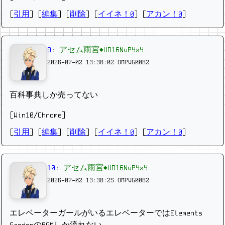
[
引用
] [
編集
] [
削除
]
[
イイネ！0
] [
アカン！0
]
9
:
アセム雨宮◆UD16NvPYxY
2026-07-02 13:38:02
OMPVG0082
百科事典しか売ってない
[Win10/Chrome]
[
引用
] [
編集
] [
削除
]
[
イイネ！0
] [
アカン！0
]
10
:
アセム雨宮◆UD16NvPYxY
2026-07-02 13:38:25
OMPVG0082
エレベーターガールがいるエレベーターではElements