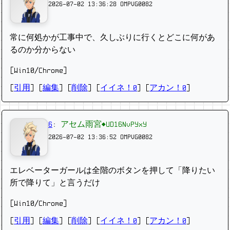
2026-07-02 13:36:28
OMPVG0082
常に何処かが工事中で、久しぶりに行くとどこに何があ
るのか分からない
[Win10/Chrome]
[
引用
] [
編集
] [
削除
]
[
イイネ！0
] [
アカン！0
]
6
:
アセム雨宮◆UD16NvPYxY
2026-07-02 13:36:52
OMPVG0082
エレベーターガールは全階のボタンを押して「降りたい
所で降りて」と言うだけ
[Win10/Chrome]
[
引用
] [
編集
] [
削除
]
[
イイネ！0
] [
アカン！0
]