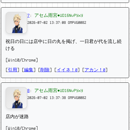
7
:
アセム雨宮◆UD16NvPYxY
2026-07-02 13:37:08
OMPVG0082
祝日の日には店中に日の丸を掲げ、一日君が代を流し続
ける
[Win10/Chrome]
[
引用
] [
編集
] [
削除
]
[
イイネ！0
] [
アカン！0
]
8
:
アセム雨宮◆UD16NvPYxY
2026-07-02 13:37:38
OMPVG0082
店内が迷路
[Win10/Chrome]