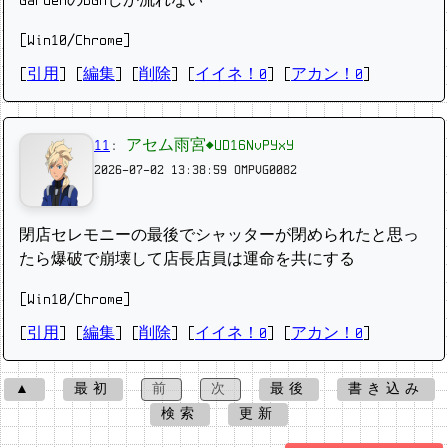
GardenのBGMしか流れない
[Win10/Chrome]
[
引用
] [
編集
] [
削除
]
[
イイネ！0
] [
アカン！0
]
11
:
アセム雨宮◆UD16NvPYxY
2026-07-02 13:38:59
OMPVG0082
閉店セレモニーの最後でシャッターが閉められたと思っ
たら爆破で崩壊して店長店員は運命を共にする
[Win10/Chrome]
[
引用
] [
編集
] [
削除
]
[
イイネ！0
] [
アカン！0
]
▲
最初
前
次
最後
書き込み
検索
更新