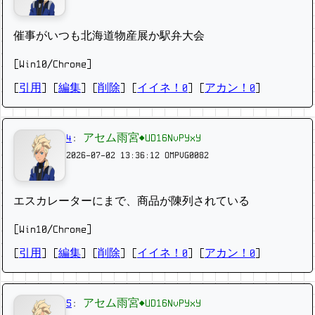
催事がいつも北海道物産展か駅弁大会
[Win10/Chrome]
[
引用
] [
編集
] [
削除
]
[
イイネ！0
] [
アカン！0
]
4
:
アセム雨宮◆UD16NvPYxY
2026-07-02 13:36:12
OMPVG0082
エスカレーターにまで、商品が陳列されている
[Win10/Chrome]
[
引用
] [
編集
] [
削除
]
[
イイネ！0
] [
アカン！0
]
5
:
アセム雨宮◆UD16NvPYxY