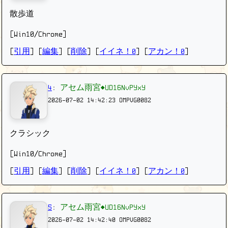
散歩道
[Win10/Chrome]
[
引用
] [
編集
] [
削除
]
[
イイネ！0
] [
アカン！0
]
4
:
アセム雨宮◆UD16NvPYxY
2026-07-02 14:42:23
OMPVG0082
クラシック
[Win10/Chrome]
[
引用
] [
編集
] [
削除
]
[
イイネ！0
] [
アカン！0
]
5
:
アセム雨宮◆UD16NvPYxY
2026-07-02 14:42:40
OMPVG0082