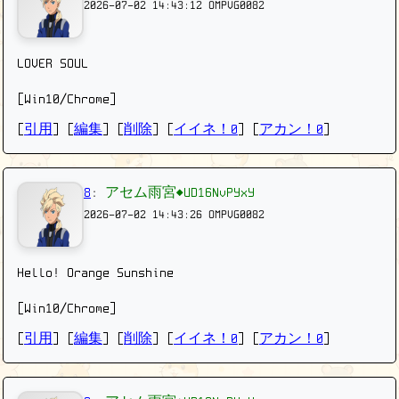
2026-07-02 14:43:12
OMPVG0082
LOVER SOUL
[Win10/Chrome]
[
引用
] [
編集
] [
削除
]
[
イイネ！0
] [
アカン！0
]
8
:
アセム雨宮◆UD16NvPYxY
2026-07-02 14:43:26
OMPVG0082
Hello! Orange Sunshine
[Win10/Chrome]
[
引用
] [
編集
] [
削除
]
[
イイネ！0
] [
アカン！0
]