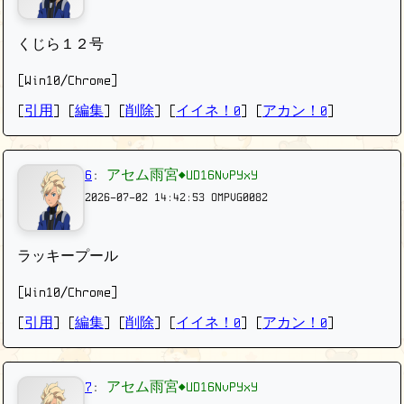
くじら１２号
[Win10/Chrome]
[
引用
] [
編集
] [
削除
]
[
イイネ！0
] [
アカン！0
]
6
:
アセム雨宮◆UD16NvPYxY
2026-07-02 14:42:53
OMPVG0082
ラッキープール
[Win10/Chrome]
[
引用
] [
編集
] [
削除
]
[
イイネ！0
] [
アカン！0
]
7
:
アセム雨宮◆UD16NvPYxY