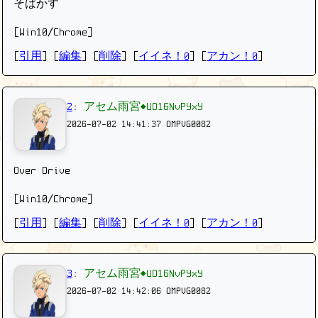
そばかす
[Win10/Chrome]
[
引用
] [
編集
] [
削除
]
[
イイネ！0
] [
アカン！0
]
2
:
アセム雨宮◆UD16NvPYxY
2026-07-02 14:41:37
OMPVG0082
Over Drive
[Win10/Chrome]
[
引用
] [
編集
] [
削除
]
[
イイネ！0
] [
アカン！0
]
3
:
アセム雨宮◆UD16NvPYxY
2026-07-02 14:42:06
OMPVG0082