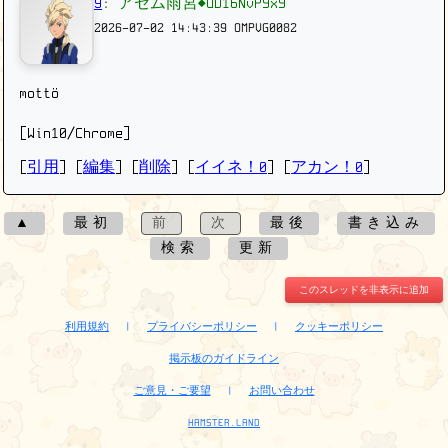
9
:
アセム雨宮◆UD16NvPYxY
2026-07-02 14:43:39
OMPVG0082
mottö
[Win10/Chrome]
[
引用
] [
編集
] [
削除
]
[
イイネ！0
] [
アカン！0
]
▲
最初
前
次
最後
書き込み
検索
更新
このスレッドを非表示に追加
利用規約
|
プライバシーポリシー
|
クッキーポリシー
掲示板のガイドライン
ご意見・ご要望
|
お問い合わせ
HAMSTER.LAND