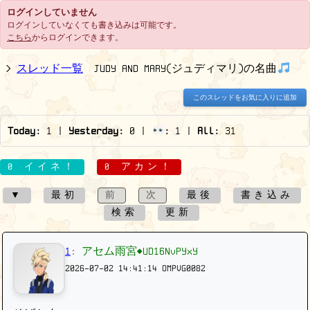
ログインしていません
ログインしていなくても書き込みは可能です。
こちら
からログインできます。
スレッド一覧
JUDY AND MARY(ジュディマリ)の名曲
このスレッドをお気に入りに追加
Today:
1
|
Yesterday:
0
|
:
1
|
All:
31
0 イイネ！
0 アカン！
▼
最初
前
次
最後
書き込み
検索
更新
1
:
アセム雨宮◆UD16NvPYxY
2026-07-02 14:41:14
OMPVG0082