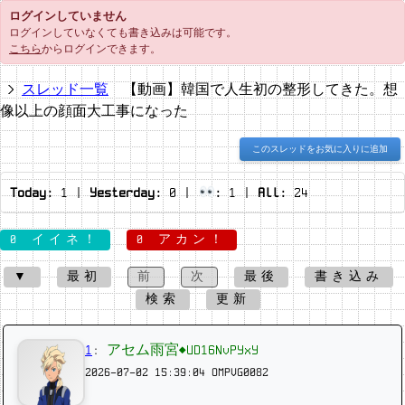
ログインしていません
ログインしていなくても書き込みは可能です。
こちら
からログインできます。
スレッド一覧
【動画】韓国で人生初の整形してきた。想
像以上の顔面大工事になった
このスレッドをお気に入りに追加
Today:
1
|
Yesterday:
0
|
:
1
|
All:
24
0 イイネ！
0 アカン！
▼
最初
前
次
最後
書き込み
検索
更新
1
:
アセム雨宮◆UD16NvPYxY
2026-07-02 15:39:04
OMPVG0082