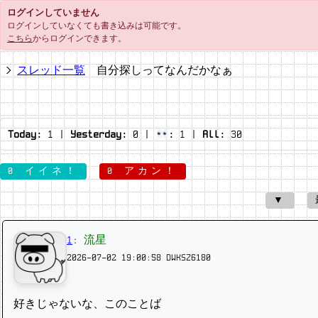
ログインしていません
ログインしていなくても書き込みは可能です。
こちら
からログインできます。
スレッド一覧
自分探しってなんだかなぁ
Today:
1
|
Yesterday:
0
|
:
1
|
All:
30
0 イイネ！
0 アカン！
▼
1
:
流星
2026-07-02 19:00:58
DWKSZ6180
好きじゃないな、このことば