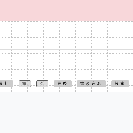
最初
前
次
最後
書き込み
検索