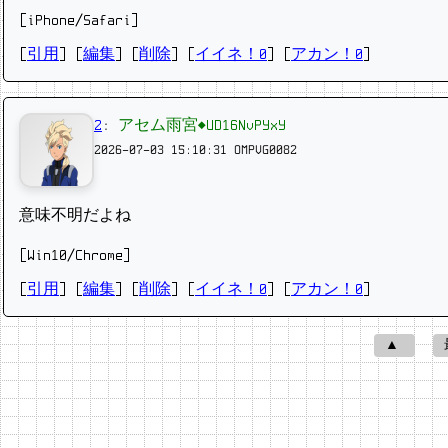
[iPhone/Safari]
[
引用
] [
編集
] [
削除
]
[
イイネ！0
] [
アカン！0
]
2
:
アセム雨宮◆UD16NvPYxY
2026-07-03 15:10:31
OMPVG0082
意味不明だよね
[Win10/Chrome]
[
引用
] [
編集
] [
削除
]
[
イイネ！0
] [
アカン！0
]
▲