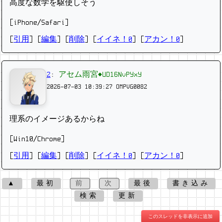
高度な数学を駆使しそう
[iPhone/Safari]
[
引用
] [
編集
] [
削除
]
[
イイネ！0
] [
アカン！0
]
2
:
アセム雨宮◆UD16NvPYxY
2026-07-03 10:39:27
OMPVG0082
理系のイメージあるからね
[Win10/Chrome]
[
引用
] [
編集
] [
削除
]
[
イイネ！0
] [
アカン！0
]
▲
最初
前
次
最後
書き込み
検索
更新
このスレッドを非表示に追加