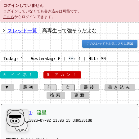
ログインしていません
ログインしていなくても書き込みは可能です。
こちら
からログインできます。
スレッド一覧
高専生って強そうだよな
このスレッドをお気に入りに追加
Today:
1
|
Yesterday:
0
|
:
1
|
All:
30
0 イイネ！
0 アカン！
▼
最初
前
次
最後
書き込み
検索
更新
1
:
流星
2026-07-02 21:05:25
DWKSZ6180