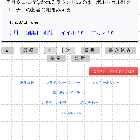
７月６日に行なわれるラウンド16では、ポルトガル対ク
ロアチアの勝者と相まみえる
[Win10/Chrome]
[
引用
] [
編集
] [
削除
]
[
イイネ！0
] [
アカン！0
]
▲
最初
前
次
最後
書き込み
検索
更新
このスレッドを非表示に追加
利用規約
|
プライバシーポリシー
|
クッキーポリシー
掲示板のガイドライン
ご意見・ご要望
|
お問い合わせ
HAMSTER.LAND