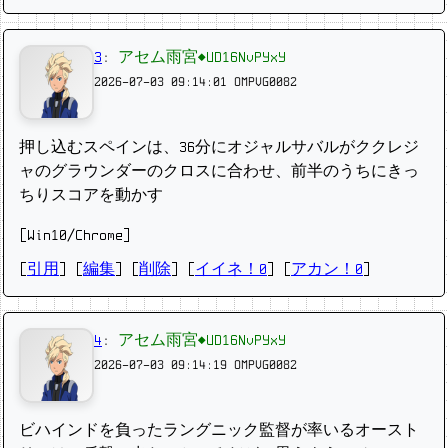
3
:
アセム雨宮◆UD16NvPYxY
2026-07-03 09:14:01
OMPVG0082
押し込むスペインは、36分にオジャルサバルがククレジ
ャのグラウンダーのクロスに合わせ、前半のうちにきっ
ちりスコアを動かす
[Win10/Chrome]
[
引用
] [
編集
] [
削除
]
[
イイネ！0
] [
アカン！0
]
4
:
アセム雨宮◆UD16NvPYxY
2026-07-03 09:14:19
OMPVG0082
ビハインドを負ったラングニック監督が率いるオースト