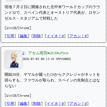
現地７月２日に開催された北中米ワールドカップのラウ
ンド32で、スペイン代表とオーストリア代表が、ロサン
ゼルス・スタジアムで対戦した
[Win10/Chrome]
[
引用
] [
編集
] [
削除
]
[
イイネ！0
] [
アカン！0
]
2
:
アセム雨宮◆UD16NvPYxY
2026-07-03 09:13:45
OMPVG0082
開始29分、ヤマルが蹴ったCKからククレジャがネットを
揺らすも、ファウルが取られ、スペインの先制点とはな
らない
[Win10/Chrome]
[
引用
] [
編集
] [
削除
]
[
イイネ！0
] [
アカン！0
]