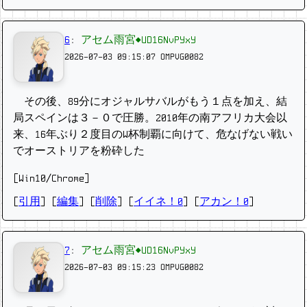
6
:
アセム雨宮◆UD16NvPYxY
2026-07-03 09:15:07
OMPVG0082
その後、89分にオジャルサバルがもう１点を加え、結
局スペインは３－０で圧勝。2010年の南アフリカ大会以
来、16年ぶり２度目のW杯制覇に向けて、危なげない戦い
でオーストリアを粉砕した
[Win10/Chrome]
[
引用
] [
編集
] [
削除
]
[
イイネ！0
] [
アカン！0
]
7
:
アセム雨宮◆UD16NvPYxY
2026-07-03 09:15:23
OMPVG0082