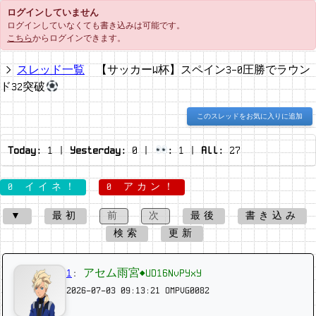
ログインしていません
ログインしていなくても書き込みは可能です。
こちら
からログインできます。
スレッド一覧
【サッカーW杯】スペイン3-0圧勝でラウン
ド32突破
このスレッドをお気に入りに追加
Today:
1
|
Yesterday:
0
|
:
1
|
All:
27
0 イイネ！
0 アカン！
▼
最初
前
次
最後
書き込み
検索
更新
1
:
アセム雨宮◆UD16NvPYxY
2026-07-03 09:13:21
OMPVG0082