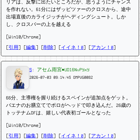
リアは、反撃に出たいところだが、思うようにチャンス
を作れない。61分にはザッビツァーのクロスから、途中
出場直後のカライジッチがヘディングシュート。しか
し、クロスバーの上を越える
[Win10/Chrome]
[
引用
] [
編集
] [
削除
]
[
イイネ！0
] [
アカン！0
]
5
:
アセム雨宮◆UD16NvPYxY
2026-07-03 09:14:45
OMPVG0082
66分、主導権を握り続けるスペインが追加点をゲット。
バエナのお膳立てでポロがヘッドで叩き込んだ。26歳の
トッテナムDFは、嬉しい代表初ゴールとなった
[Win10/Chrome]
[
引用
] [
編集
] [
削除
]
[
イイネ！0
] [
アカン！0
]