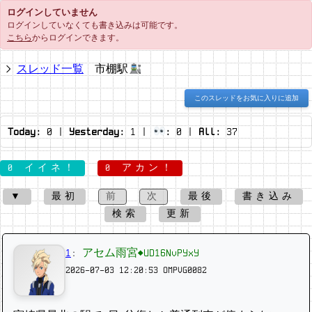
ログインしていません
ログインしていなくても書き込みは可能です。
こちら
からログインできます。
スレッド一覧
市棚駅
このスレッドをお気に入りに追加
Today:
0
|
Yesterday:
1
|
:
0
|
All:
37
0 イイネ！
0 アカン！
▼
最初
前
次
最後
書き込み
検索
更新
1
:
アセム雨宮◆UD16NvPYxY
2026-07-03 12:20:53
OMPVG0082