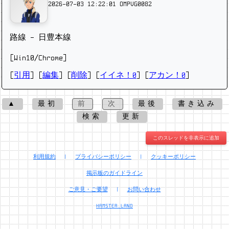
2026-07-03 12:22:01
OMPVG0082
路線 - 日豊本線
[Win10/Chrome]
[
引用
] [
編集
] [
削除
]
[
イイネ！0
] [
アカン！0
]
▲
最初
前
次
最後
書き込み
検索
更新
このスレッドを非表示に追加
利用規約
|
プライバシーポリシー
|
クッキーポリシー
掲示板のガイドライン
ご意見・ご要望
|
お問い合わせ
HAMSTER.LAND