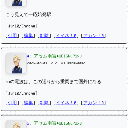
こう見えて一応始発駅
[Win10/Chrome]
[
引用
] [
編集
] [
削除
]
[
イイネ！0
] [
アカン！0
]
4
:
アセム雨宮◆UD16NvPYxY
2026-07-03 12:21:43
OMPVG0082
auの電波は、この辺りから重岡まで圏外になる
[Win10/Chrome]
[
引用
] [
編集
] [
削除
]
[
イイネ！0
] [
アカン！0
]
5
:
アセム雨宮◆UD16NvPYxY