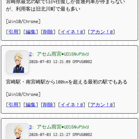
宮崎県最北の駅で1日4往復しか普通列車が停まらない
が、利用客は旧北川町で最も多い
[Win10/Chrome]
[
引用
] [
編集
] [
削除
]
[
イイネ！0
] [
アカン！0
]
2
:
アセム雨宮◆UD16NvPYxY
2026-07-03 12:21:09
OMPVG0082
宮崎駅・南宮崎駅から100kmを超える最初の駅でもある
[Win10/Chrome]
[
引用
] [
編集
] [
削除
]
[
イイネ！0
] [
アカン！0
]
3
:
アセム雨宮◆UD16NvPYxY
2026-07-03 12:21:27
OMPVG0082