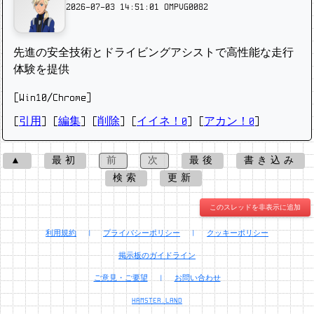
2026-07-03 14:51:01
OMPVG0082
先進の安全技術とドライビングアシストで高性能な走行
体験を提供
[Win10/Chrome]
[
引用
] [
編集
] [
削除
]
[
イイネ！0
] [
アカン！0
]
▲
最初
前
次
最後
書き込み
検索
更新
このスレッドを非表示に追加
利用規約
|
プライバシーポリシー
|
クッキーポリシー
掲示板のガイドライン
ご意見・ご要望
|
お問い合わせ
HAMSTER.LAND