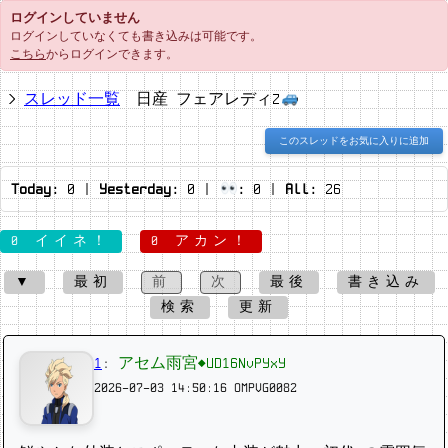
ログインしていません
ログインしていなくても書き込みは可能です。
こちら
からログインできます。
スレッド一覧
日産 フェアレディZ
このスレッドをお気に入りに追加
Today:
0
|
Yesterday:
0
|
:
0
|
All:
26
0 イイネ！
0 アカン！
▼
最初
前
次
最後
書き込み
検索
更新
1
:
アセム雨宮◆UD16NvPYxY
2026-07-03 14:50:16
OMPVG0082