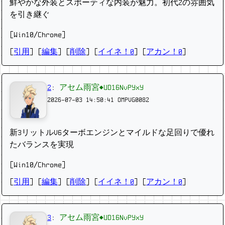
鮮やかな外装とスポーティな内装が魅力。初代Zの雰囲気
を引き継ぐ
[Win10/Chrome]
[
引用
] [
編集
] [
削除
]
[
イイネ！0
] [
アカン！0
]
2
:
アセム雨宮◆UD16NvPYxY
2026-07-03 14:50:41
OMPVG0082
新3リットルV6ターボエンジンとマイルドな足回りで優れ
たバランスを実現
[Win10/Chrome]
[
引用
] [
編集
] [
削除
]
[
イイネ！0
] [
アカン！0
]
3
:
アセム雨宮◆UD16NvPYxY