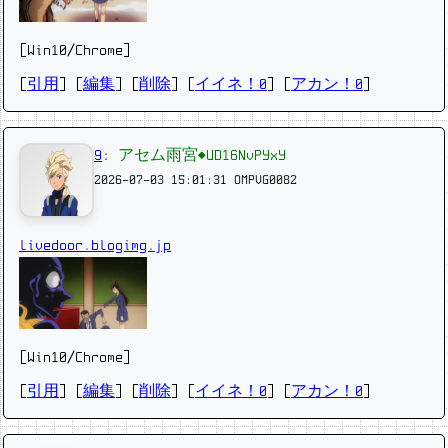
[Win10/Chrome]
[
引用
] [
編集
] [
削除
]
[
イイネ！0
] [
アカン！0
]
9
:
アセム雨宮◆UD16NvPYxY
2026-07-03 15:01:31
OMPVG0082
livedoor.blogimg.jp
[Win10/Chrome]
[
引用
] [
編集
] [
削除
]
[
イイネ！0
] [
アカン！0
]