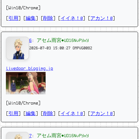
[Win10/Chrome]
[
引用
] [
編集
] [
削除
]
[
イイネ！0
] [
アカン！0
]
6
:
アセム雨宮◆UD16NvPYxY
2026-07-03 15:00:27
OMPVG0082
livedoor.blogimg.jp
[Win10/Chrome]
[
引用
] [
編集
] [
削除
]
[
イイネ！0
] [
アカン！0
]
7
:
アセム雨宮◆UD16NvPYxY