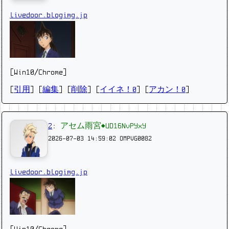
livedoor.blogimg.jp
[Win10/Chrome]
[
引用
] [
編集
] [
削除
]
[
イイネ！0
] [
アカン！0
]
2
:
アセム雨宮◆UD16NvPYxY
2026-07-03 14:59:02
OMPVG0082
livedoor.blogimg.jp