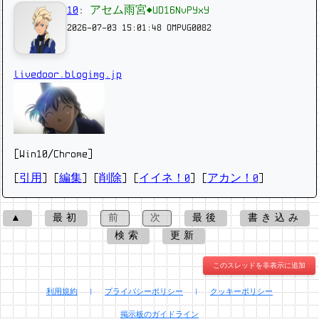
10
:
アセム雨宮◆UD16NvPYxY
2026-07-03 15:01:48
OMPVG0082
livedoor.blogimg.jp
[Win10/Chrome]
[
引用
] [
編集
] [
削除
]
[
イイネ！0
] [
アカン！0
]
▲
最初
前
次
最後
書き込み
検索
更新
このスレッドを非表示に追加
利用規約
|
プライバシーポリシー
|
クッキーポリシー
掲示板のガイドライン