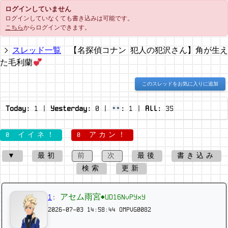
ログインしていません
ログインしていなくても書き込みは可能です。
こちら
からログインできます。
スレッド一覧
【名探偵コナン 犯人の犯沢さん】角が生え
た毛利蘭
このスレッドをお気に入りに追加
Today:
1
|
Yesterday:
0
|
:
1
|
All:
35
0 イイネ！
0 アカン！
▼
最初
前
次
最後
書き込み
検索
更新
1
:
アセム雨宮◆UD16NvPYxY
2026-07-03 14:58:44
OMPVG0082