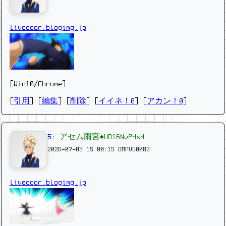
livedoor.blogimg.jp
[Win10/Chrome]
[
引用
] [
編集
] [
削除
]
[
イイネ！0
] [
アカン！0
]
5
:
アセム雨宮◆UD16NvPYxY
2026-07-03 15:00:15
OMPVG0082
livedoor.blogimg.jp