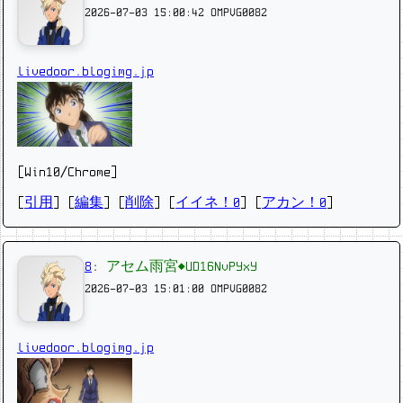
2026-07-03 15:00:42
OMPVG0082
livedoor.blogimg.jp
[Win10/Chrome]
[
引用
] [
編集
] [
削除
]
[
イイネ！0
] [
アカン！0
]
8
:
アセム雨宮◆UD16NvPYxY
2026-07-03 15:01:00
OMPVG0082
livedoor.blogimg.jp