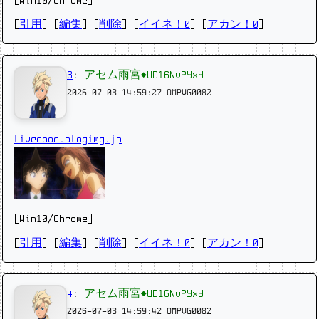
[Win10/Chrome]
[
引用
] [
編集
] [
削除
]
[
イイネ！0
] [
アカン！0
]
3
:
アセム雨宮◆UD16NvPYxY
2026-07-03 14:59:27
OMPVG0082
livedoor.blogimg.jp
[Win10/Chrome]
[
引用
] [
編集
] [
削除
]
[
イイネ！0
] [
アカン！0
]
4
:
アセム雨宮◆UD16NvPYxY
2026-07-03 14:59:42
OMPVG0082