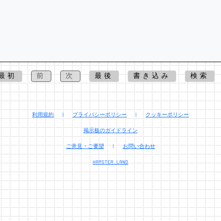
最初
前
次
最後
書き込み
検索
利用規約
|
プライバシーポリシー
|
クッキーポリシー
掲示板のガイドライン
ご意見・ご要望
|
お問い合わせ
HAMSTER.LAND