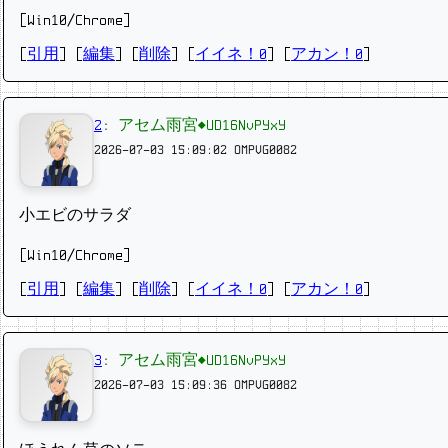
[Win10/Chrome]
[
引用
] [
編集
] [
削除
]
[
イイネ！0
] [
アカン！0
]
2
:
アセム雨宮◆UD16NvPYxY
2026-07-03 15:09:02
OMPVG0082
小エビのサラダ
[Win10/Chrome]
[
引用
] [
編集
] [
削除
]
[
イイネ！0
] [
アカン！0
]
3
:
アセム雨宮◆UD16NvPYxY
2026-07-03 15:09:36
OMPVG0082