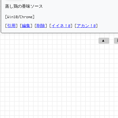
蒸し鶏の香味ソース
[Win10/Chrome]
[
引用
] [
編集
] [
削除
]
[
イイネ！0
] [
アカン！0
]
▲