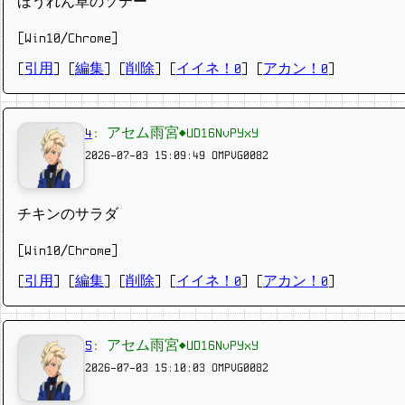
ほうれん草のソテー
[Win10/Chrome]
[
引用
] [
編集
] [
削除
]
[
イイネ！0
] [
アカン！0
]
4
:
アセム雨宮◆UD16NvPYxY
2026-07-03 15:09:49
OMPVG0082
チキンのサラダ
[Win10/Chrome]
[
引用
] [
編集
] [
削除
]
[
イイネ！0
] [
アカン！0
]
5
:
アセム雨宮◆UD16NvPYxY
2026-07-03 15:10:03
OMPVG0082