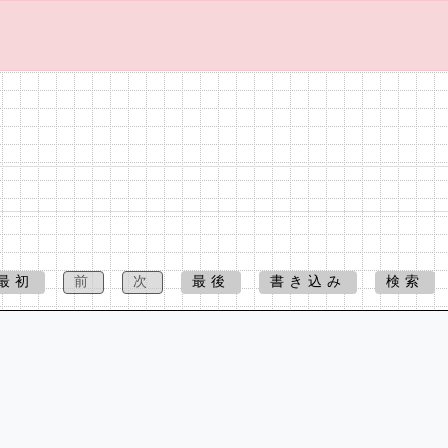
最初
前
次
最後
書き込み
検索