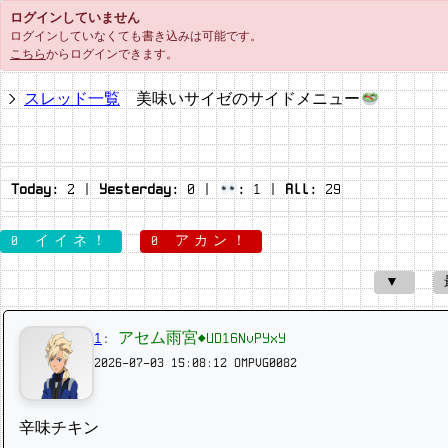
ログインしていません
ログインしていなくても書き込みは可能です。
こちら
からログインできます。
スレッド一覧
美味いサイゼのサイドメニュー
Today:
2
|
Yesterday:
0
|
:
1
|
All:
29
0 イイネ！
0 アカン！
▼
1
:
アセム雨宮◆UD16NvPYxY
2026-07-03 15:08:12
OMPVG0082
辛味チキン