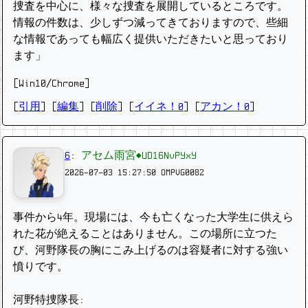
捜査を中心に、様々な捜査を展開しているところです。
情報の件数は、少しずつ減ってきておりますので、些細
な情報であっても幅広く提供いただきたいと思っており
ます」
[Win10/Chrome]
[
引用
] [
編集
] [
削除
]
[
イイネ！0
] [
アカン！0
]
6
:
アセム雨宮◆UD16NvPYxY
2026-07-03 15:27:50
OMPVG0082
事件から4年。現場には、今も亡くなった大学生に供えら
れた花が絶えることはありません。この場所に立つた
び、河野隊長の胸にこみ上げるのは容疑者に対する強い
憤りです。
河野特捜隊長: