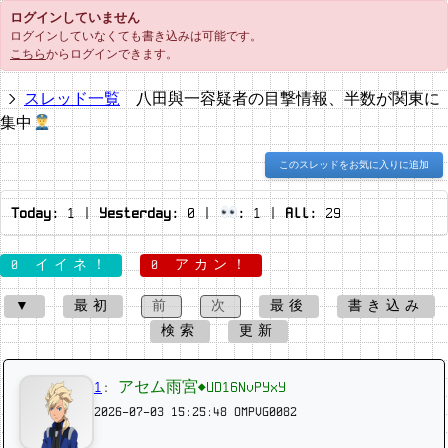
ログインしていません
ログインしていなくても書き込みは可能です。
こちら
からログインできます。
スレッド一覧
八田與一容疑者の目撃情報、半数が関東に
集中
このスレッドをお気に入りに追加
Today:
1
|
Yesterday:
0
|
:
1
|
All:
29
0 イイネ！
0 アカン！
▼
最初
前
次
最後
書き込み
検索
更新
1
:
アセム雨宮◆UD16NvPYxY
2026-07-03 15:25:48
OMPVG0082