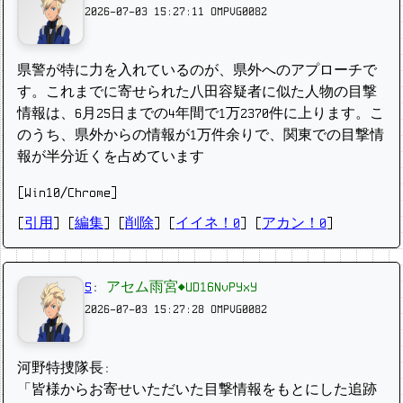
2026-07-03 15:27:11
OMPVG0082
県警が特に力を入れているのが、県外へのアプローチで
す。これまでに寄せられた八田容疑者に似た人物の目撃
情報は、6月25日までの4年間で1万2370件に上ります。こ
のうち、県外からの情報が1万件余りで、関東での目撃情
報が半分近くを占めています
[Win10/Chrome]
[
引用
] [
編集
] [
削除
]
[
イイネ！0
] [
アカン！0
]
5
:
アセム雨宮◆UD16NvPYxY
2026-07-03 15:27:28
OMPVG0082
河野特捜隊長:
「皆様からお寄せいただいた目撃情報をもとにした追跡