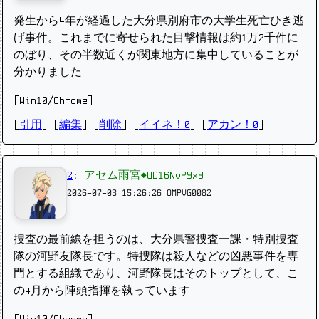
発生から4年が経過した大分県別府市の大学生死亡ひき逃
げ事件。これまでに寄せられた目撃情報は約1万2千件に
のぼり、その半数近くが関東地方に集中していることが
分かりました
[Win10/Chrome]
[
引用
] [
編集
] [
削除
]
[
イイネ！0
] [
アカン！0
]
2
:
アセム雨宮◆UD16NvPYxY
2026-07-03 15:26:26
OMPVG0082
捜査の最前線を担うのは、大分県警捜査一課・特別捜査
隊の河野友隊長です。特捜隊は殺人などの凶悪事件を専
門とする組織であり、河野隊長はそのトップとして、こ
の4月から陣頭指揮を執っています