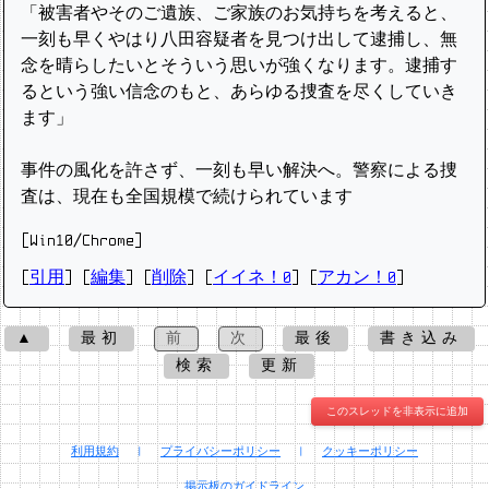
「被害者やそのご遺族、ご家族のお気持ちを考えると、
一刻も早くやはり八田容疑者を見つけ出して逮捕し、無
念を晴らしたいとそういう思いが強くなります。逮捕す
るという強い信念のもと、あらゆる捜査を尽くしていき
ます」
事件の風化を許さず、一刻も早い解決へ。警察による捜
査は、現在も全国規模で続けられています
[Win10/Chrome]
[
引用
] [
編集
] [
削除
]
[
イイネ！0
] [
アカン！0
]
▲
最初
前
次
最後
書き込み
検索
更新
このスレッドを非表示に追加
利用規約
|
プライバシーポリシー
|
クッキーポリシー
掲示板のガイドライン