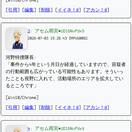
[Win10/Chrome]
[
引用
] [
編集
] [
削除
]
[
イイネ！0
] [
アカン！0
]
3
:
アセム雨宮◆UD16NvPYxY
2026-07-03 15:26:43
OMPVG0082
河野特捜隊長:
「事件から4年という月日が経過していますので、容疑者
の行動範囲も広がっている可能性もあります。そういっ
たことも視野に入れて、活動場所のエリアを拡大してい
るところです」
[Win10/Chrome]
[
引用
] [
編集
] [
削除
]
[
イイネ！0
] [
アカン！0
]
4
:
アセム雨宮◆UD16NvPYxY