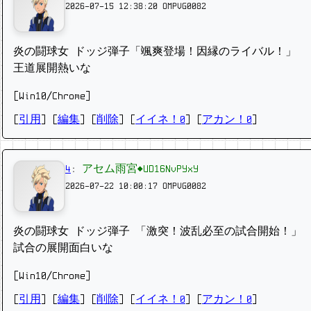
2026-07-15 12:38:20
OMPVG0082
炎の闘球女 ドッジ弾子「颯爽登場！因縁のライバル！」
王道展開熱いな
[Win10/Chrome]
[
引用
] [
編集
] [
削除
]
[
イイネ！0
] [
アカン！0
]
4
:
アセム雨宮◆UD16NvPYxY
2026-07-22 10:00:17
OMPVG0082
炎の闘球女 ドッジ弾子 「激突！波乱必至の試合開始！」
試合の展開面白いな
[Win10/Chrome]
[
引用
] [
編集
] [
削除
]
[
イイネ！0
] [
アカン！0
]