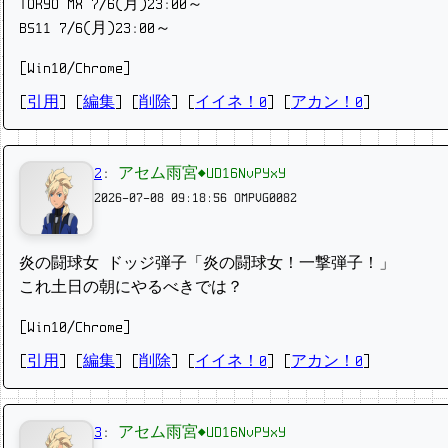
TOKYO MX 7/6(月)23:00～
BS11 7/6(月)23:00～
[Win10/Chrome]
[
引用
] [
編集
] [
削除
]
[
イイネ！0
] [
アカン！0
]
2
:
アセム雨宮◆UD16NvPYxY
2026-07-08 09:18:56
OMPVG0082
炎の闘球女 ドッジ弾子「炎の闘球女！一撃弾子！」
これ土日の朝にやるべきでは？
[Win10/Chrome]
[
引用
] [
編集
] [
削除
]
[
イイネ！0
] [
アカン！0
]
3
:
アセム雨宮◆UD16NvPYxY