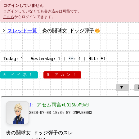
ログインしていません
ログインしていなくても書き込みは可能です。
こちら
からログインできます。
スレッド一覧
炎の闘球女 ドッジ弾子
Today:
1
|
Yesterday:
1
|
:
1
|
All:
51
0 イイネ！
0 アカン！
▼
1
:
アセム雨宮◆UD16NvPYxY
2026-07-03 15:34:57
OMPVG0082
炎の闘球女 ドッジ弾子のスレ