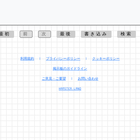
最初
前
次
最後
書き込み
検索
利用規約
|
プライバシーポリシー
|
クッキーポリシー
掲示板のガイドライン
ご意見・ご要望
|
お問い合わせ
HAMSTER.LAND