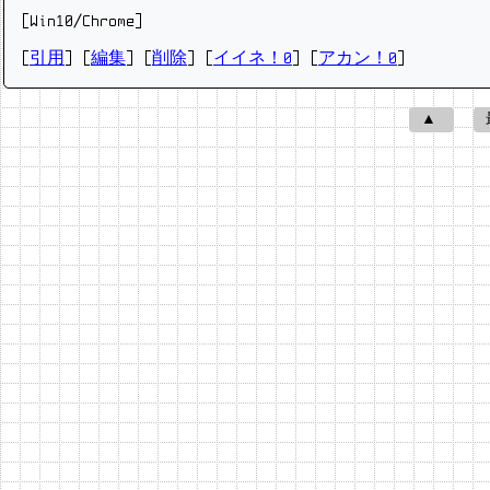
[Win10/Chrome]
[
引用
] [
編集
] [
削除
]
[
イイネ！0
] [
アカン！0
]
▲