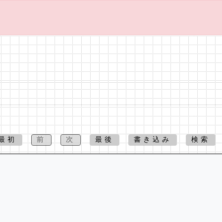
最初
前
次
最後
書き込み
検索