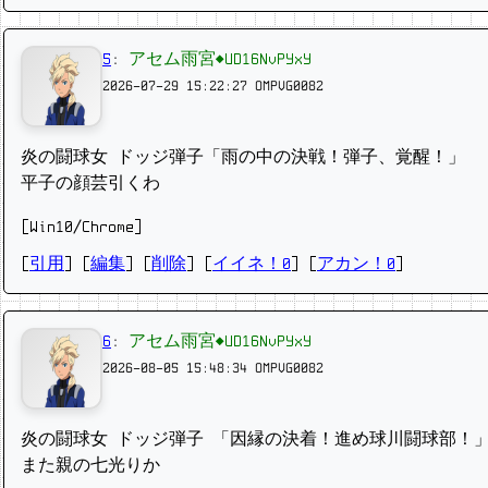
5
:
アセム雨宮◆UD16NvPYxY
2026-07-29 15:22:27
OMPVG0082
炎の闘球女 ドッジ弾子「雨の中の決戦！弾子、覚醒！」
平子の顔芸引くわ
[Win10/Chrome]
[
引用
] [
編集
] [
削除
]
[
イイネ！0
] [
アカン！0
]
6
:
アセム雨宮◆UD16NvPYxY
2026-08-05 15:48:34
OMPVG0082
炎の闘球女 ドッジ弾子 「因縁の決着！進め球川闘球部！
また親の七光りか