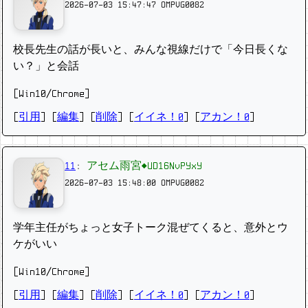
2026-07-03 15:47:47
OMPVG0082
校長先生の話が長いと、みんな視線だけで「今日長くな
い？」と会話
[Win10/Chrome]
[
引用
] [
編集
] [
削除
]
[
イイネ！0
] [
アカン！0
]
11
:
アセム雨宮◆UD16NvPYxY
2026-07-03 15:48:00
OMPVG0082
学年主任がちょっと女子トーク混ぜてくると、意外とウ
ケがいい
[Win10/Chrome]
[
引用
] [
編集
] [
削除
]
[
イイネ！0
] [
アカン！0
]