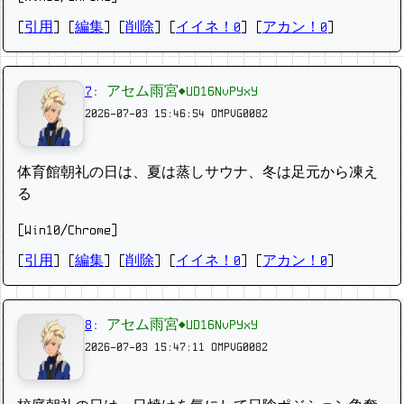
[
引用
] [
編集
] [
削除
]
[
イイネ！0
] [
アカン！0
]
7
:
アセム雨宮◆UD16NvPYxY
2026-07-03 15:46:54
OMPVG0082
体育館朝礼の日は、夏は蒸しサウナ、冬は足元から凍え
る
[Win10/Chrome]
[
引用
] [
編集
] [
削除
]
[
イイネ！0
] [
アカン！0
]
8
:
アセム雨宮◆UD16NvPYxY
2026-07-03 15:47:11
OMPVG0082