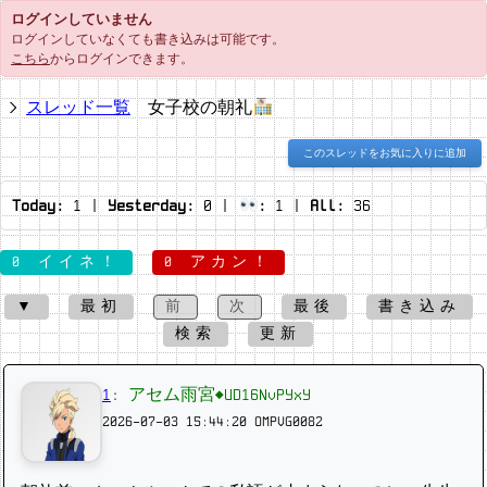
ログインしていません
ログインしていなくても書き込みは可能です。
こちら
からログインできます。
スレッド一覧
女子校の朝礼
このスレッドをお気に入りに追加
Today:
1
|
Yesterday:
0
|
:
1
|
All:
36
0 イイネ！
0 アカン！
▼
最初
前
次
最後
書き込み
検索
更新
1
:
アセム雨宮◆UD16NvPYxY
2026-07-03 15:44:20
OMPVG0082