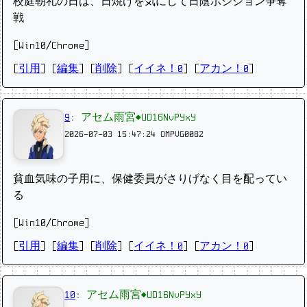
校庭朝礼の日は、日焼けを気にして日陰ポジション争奪
戦
[Win10/Chrome]
[
引用
] [
編集
] [
削除
]
[
イイネ！0
] [
アカン！0
]
9
:
アセム雨宮◆UD16NvPYxY
2026-07-03 15:47:24
OMPVG0082
貧血気味の子用に、保健委員がさりげなく目を配ってい
る
[Win10/Chrome]
[
引用
] [
編集
] [
削除
]
[
イイネ！0
] [
アカン！0
]
10
:
アセム雨宮◆UD16NvPYxY