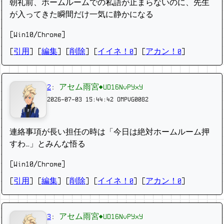
朝礼前、ホームルームでの私語が止まらないのに、先生
が入ってきた瞬間だけ一気に静かになる
[Win10/Chrome]
[
引用
] [
編集
] [
削除
]
[
イイネ！0
] [
アカン！0
]
2
:
アセム雨宮◆UD16NvPYxY
2026-07-03 15:44:42
OMPVG0082
連絡事項が長い担任の時は「今日は絶対ホームルーム押
すわ…」とみんな悟る
[Win10/Chrome]
[
引用
] [
編集
] [
削除
]
[
イイネ！0
] [
アカン！0
]
3
:
アセム雨宮◆UD16NvPYxY