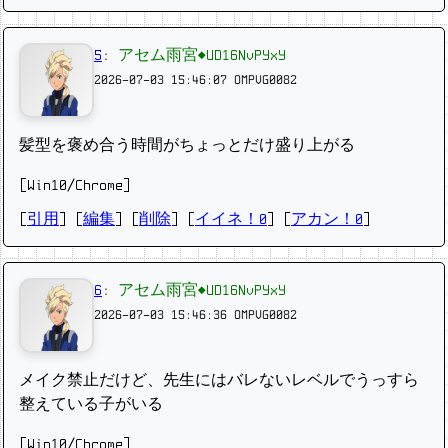
5
:
アセム雨宮◆UD16NvPYxY
2026-07-03 15:46:07
OMPVG0082
髪型を褒め合う時間がちょっとだけ盛り上がる
[Win10/Chrome]
[
引用
] [
編集
] [
削除
]
[
イイネ！0
] [
アカン！0
]
6
:
アセム雨宮◆UD16NvPYxY
2026-07-03 15:46:36
OMPVG0082
メイク禁止だけど、先生にはバレないレベルでうっすら
整えている子がいる
[Win10/Chrome]