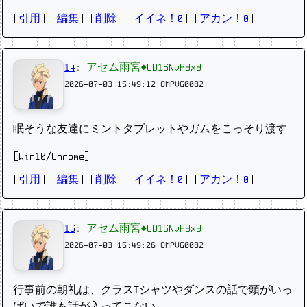
[
引用
] [
編集
] [
削除
]
[
イイネ！0
] [
アカン！0
]
14
:
アセム雨宮◆UD16NvPYxY
2026-07-03 15:49:12
OMPVG0082
眠そうな友達にミントタブレットやガムをこっそり渡す
[Win10/Chrome]
[
引用
] [
編集
] [
削除
]
[
イイネ！0
] [
アカン！0
]
15
:
アセム雨宮◆UD16NvPYxY
2026-07-03 15:49:26
OMPVG0082
行事前の朝礼は、クラスTシャツやダンスの話で頭がいっ
ぱいで誰も話が入ってこない