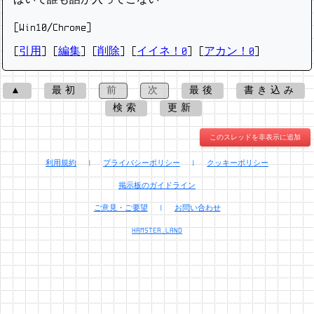
[Win10/Chrome]
[
引用
] [
編集
] [
削除
]
[
イイネ！0
] [
アカン！0
]
▲
最初
前
次
最後
書き込み
検索
更新
このスレッドを非表示に追加
利用規約
|
プライバシーポリシー
|
クッキーポリシー
掲示板のガイドライン
ご意見・ご要望
|
お問い合わせ
HAMSTER.LAND