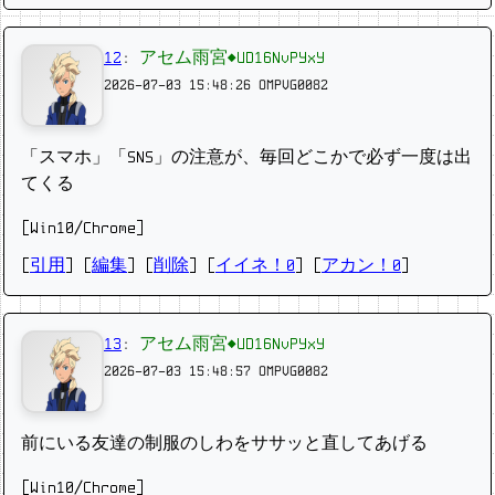
12
:
アセム雨宮◆UD16NvPYxY
2026-07-03 15:48:26
OMPVG0082
「スマホ」「SNS」の注意が、毎回どこかで必ず一度は出
てくる
[Win10/Chrome]
[
引用
] [
編集
] [
削除
]
[
イイネ！0
] [
アカン！0
]
13
:
アセム雨宮◆UD16NvPYxY
2026-07-03 15:48:57
OMPVG0082
前にいる友達の制服のしわをササッと直してあげる
[Win10/Chrome]