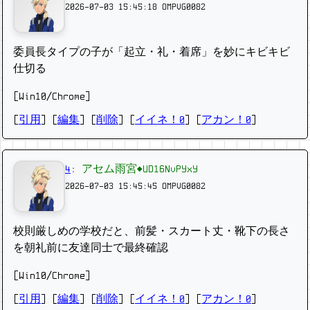
2026-07-03 15:45:18
OMPVG0082
委員長タイプの子が「起立・礼・着席」を妙にキビキビ
仕切る
[Win10/Chrome]
[
引用
] [
編集
] [
削除
]
[
イイネ！0
] [
アカン！0
]
4
:
アセム雨宮◆UD16NvPYxY
2026-07-03 15:45:45
OMPVG0082
校則厳しめの学校だと、前髪・スカート丈・靴下の長さ
を朝礼前に友達同士で最終確認
[Win10/Chrome]
[
引用
] [
編集
] [
削除
]
[
イイネ！0
] [
アカン！0
]