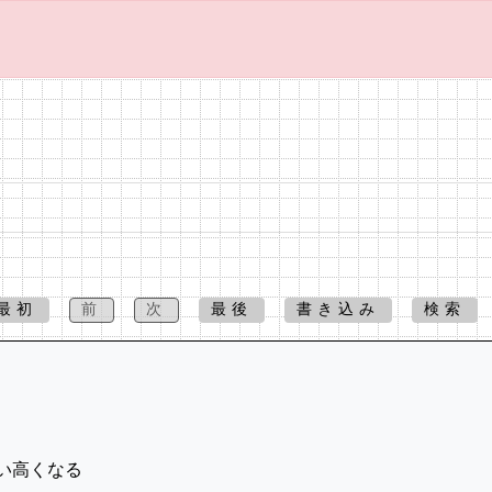
最初
前
次
最後
書き込み
検索
い高くなる