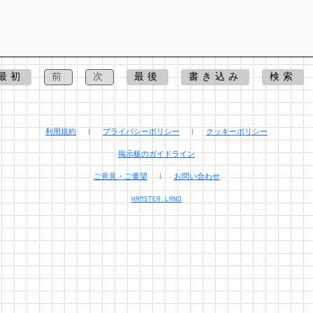
最初
前
次
最後
書き込み
検索
利用規約
|
プライバシーポリシー
|
クッキーポリシー
掲示板のガイドライン
ご意見・ご要望
|
お問い合わせ
HAMSTER.LAND