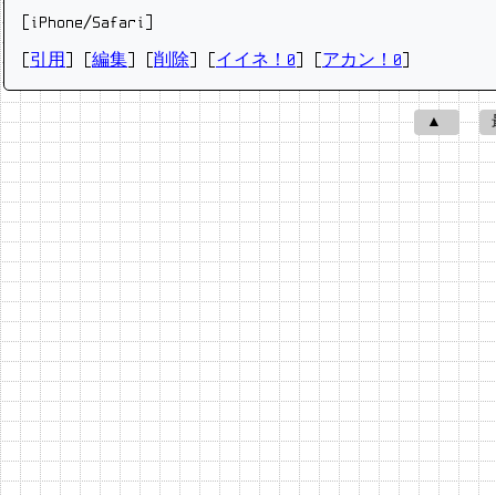
[iPhone/Safari]
[
引用
] [
編集
] [
削除
]
[
イイネ！0
] [
アカン！0
]
▲