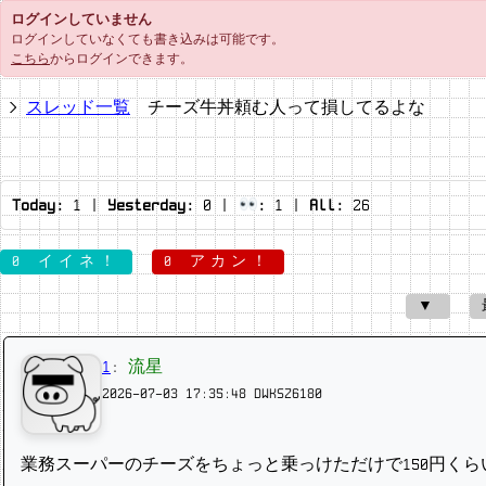
ログインしていません
ログインしていなくても書き込みは可能です。
こちら
からログインできます。
スレッド一覧
チーズ牛丼頼む人って損してるよな
Today:
1
|
Yesterday:
0
|
:
1
|
All:
26
0 イイネ！
0 アカン！
▼
1
:
流星
2026-07-03 17:35:48
DWKSZ6180
業務スーパーのチーズをちょっと乗っけただけで150円くら