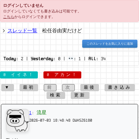
ログインしていません
ログインしていなくても書き込みは可能です。
こちら
からログインできます。
スレッド一覧
松任谷由実だけど
このスレッドをお気に入りに追加
Today:
2
|
Yesterday:
0
|
:
1
|
All:
34
0 イイネ！
0 アカン！
▼
最初
前
次
最後
書き込み
検索
更新
1
:
流星
2026-07-03 18:48:48
DWKSZ6180