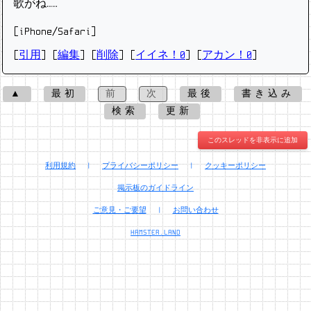
歌がね……
[iPhone/Safari]
[
引用
] [
編集
] [
削除
]
[
イイネ！0
] [
アカン！0
]
▲
最初
前
次
最後
書き込み
検索
更新
このスレッドを非表示に追加
利用規約
|
プライバシーポリシー
|
クッキーポリシー
掲示板のガイドライン
ご意見・ご要望
|
お問い合わせ
HAMSTER.LAND