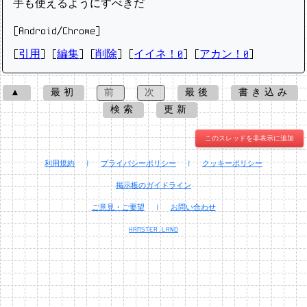
手も使えるようにすべきだ
[Android/Chrome]
[
引用
] [
編集
] [
削除
]
[
イイネ！0
] [
アカン！0
]
▲
最初
前
次
最後
書き込み
検索
更新
このスレッドを非表示に追加
利用規約
|
プライバシーポリシー
|
クッキーポリシー
掲示板のガイドライン
ご意見・ご要望
|
お問い合わせ
HAMSTER.LAND