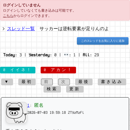
ログインしていません
ログインしていなくても書き込みは可能です。
こちら
からログインできます。
スレッド一覧
サッカーは逆転要素が足りんのよ
このスレッドをお気に入りに追加
Today:
3
|
Yesterday:
0
|
:
1
|
All:
29
0 イイネ！
0 アカン！
▼
最初
前
次
最後
書き込み
検索
更新
1
:
匿名
2026-07-03 19:59:18
ZTYzMzFl