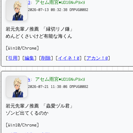
3
:
アセム雨宮◆UD16NvPYxY
2026-07-13 08:32:38
OMPVG0082
岩元先輩ノ推薦 「縁切リノ鎌」
めんどくさいけど有能な海くん
[Win10/Chrome]
[
引用
] [
編集
] [
削除
]
[
イイネ！0
] [
アカン！0
]
4
:
アセム雨宮◆UD16NvPYxY
2026-07-21 11:38:06
OMPVG0082
岩元先輩ノ推薦 「蟲愛ヅル君」
ゾンビ出てくるのか
[Win10/Chrome]