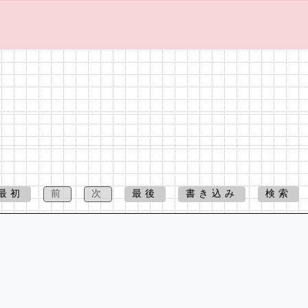
最初
前
次
最後
書き込み
検索