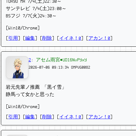
TOKYO MX 7/4(土)22:30～
サンテレビ 7/4(土)23:00～
BSフジ 7/7(火)24:30～
[Win10/Chrome]
[
引用
] [
編集
] [
削除
]
[
イイネ！0
] [
アカン！0
]
2
:
アセム雨宮◆UD16NvPYxY
2026-07-06 09:13:34
OMPVG0082
岩元先輩ノ推薦 「黒イ雪」
静馬って女かと思った
[Win10/Chrome]
[
引用
] [
編集
] [
削除
]
[
イイネ！0
] [
アカン！0
]