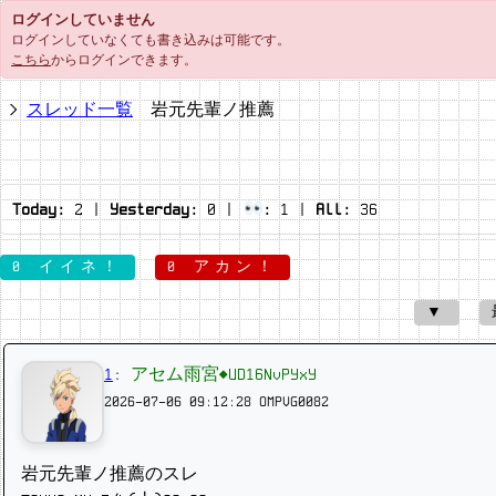
ログインしていません
ログインしていなくても書き込みは可能です。
こちら
からログインできます。
スレッド一覧
岩元先輩ノ推薦
Today:
2
|
Yesterday:
0
|
:
1
|
All:
36
0 イイネ！
0 アカン！
▼
1
:
アセム雨宮◆UD16NvPYxY
2026-07-06 09:12:28
OMPVG0082
岩元先輩ノ推薦のスレ