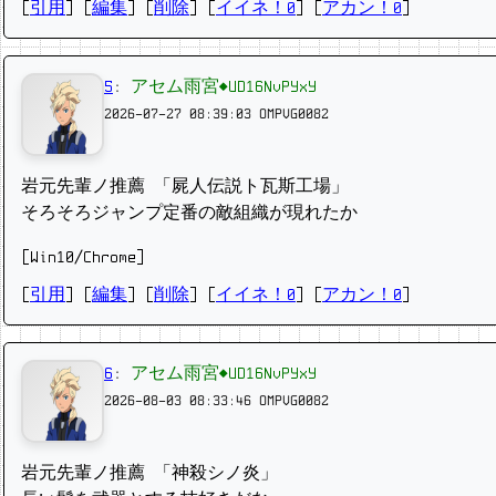
[
引用
] [
編集
] [
削除
]
[
イイネ！0
] [
アカン！0
]
5
:
アセム雨宮◆UD16NvPYxY
2026-07-27 08:39:03
OMPVG0082
岩元先輩ノ推薦 「屍人伝説ト瓦斯工場」
そろそろジャンプ定番の敵組織が現れたか
[Win10/Chrome]
[
引用
] [
編集
] [
削除
]
[
イイネ！0
] [
アカン！0
]
6
:
アセム雨宮◆UD16NvPYxY
2026-08-03 08:33:46
OMPVG0082
岩元先輩ノ推薦 「神殺シノ炎」