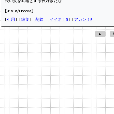
長い髪を武器とする技好きだな
[Win10/Chrome]
[
引用
] [
編集
] [
削除
]
[
イイネ！0
] [
アカン！0
]
▲