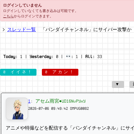
ログインしていません
ログインしていなくても書き込みは可能です。
こちら
からログインできます。
スレッド一覧
「バンダイチャンネル」にサイバー攻撃か 少
Today:
1
|
Yesterday:
0
|
:
1
|
All:
33
0 イイネ！
0 アカン！
▼
1
:
アセム雨宮◆UD16NvPYxY
2026-07-06 09:49:42
OMPVG0082
アニメや特撮などを配信する「バンダイチャンネル」にサイ