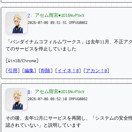
7
:
アセム雨宮◆UD16NvPYxY
2026-07-06 09:51:51
OMPVG0082
「バンダイナムコフィルムワークス」は去年11月、不正ア
てのサービスを停止していました
[Win10/Chrome]
[
引用
] [
編集
] [
削除
]
[
イイネ！0
] [
アカン！0
]
8
:
アセム雨宮◆UD16NvPYxY
2026-07-06 09:52:10
OMPVG0082
その後、去年12月にサービスを再開し、「システムの安全
認されていない」と説明しています