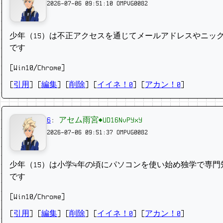
2026-07-06 09:51:10
OMPVG0082
少年（15）は不正アクセスを通じてメールアドレスやニッ
です
[Win10/Chrome]
[
引用
] [
編集
] [
削除
]
[
イイネ！0
] [
アカン！0
]
6
:
アセム雨宮◆UD16NvPYxY
2026-07-06 09:51:37
OMPVG0082
少年（15）は小学4年の頃にパソコンを使い始め独学で専
です
[Win10/Chrome]
[
引用
] [
編集
] [
削除
]
[
イイネ！0
] [
アカン！0
]