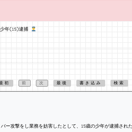
年(15)逮捕
最初
前
次
最後
書き込み
検索
バー攻撃をし業務を妨害したとして、15歳の少年が逮捕され