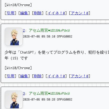
[Win10/Chrome]
[
引用
] [
編集
] [
削除
]
[
イイネ！0
] [
アカン！0
]
2
:
アセム雨宮◆UD16NvPYxY
2026-07-06 09:50:10
OMPVG0082
少年は「ChatGPT」を使ってプログラムを作り、犯行を
年（15）です
[Win10/Chrome]
[
引用
] [
編集
] [
削除
]
[
イイネ！0
] [
アカン！0
]
3
:
アセム雨宮◆UD16NvPYxY
2026-07-06 09:50:28
OMPVG0082