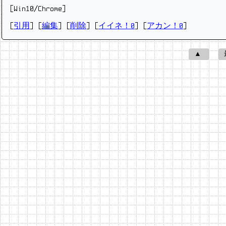
[Win10/Chrome]
[
引用
] [
編集
] [
削除
]
[
イイネ！0
] [
アカン！0
]
▲