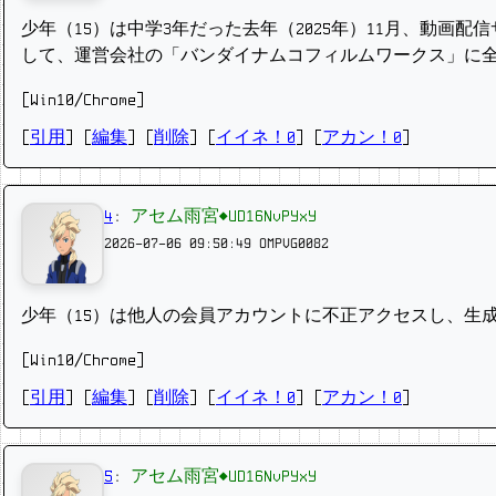
少年（15）は中学3年だった去年（2025年）11月、動画
して、運営会社の「バンダイナムコフィルムワークス」に
[Win10/Chrome]
[
引用
] [
編集
] [
削除
]
[
イイネ！0
] [
アカン！0
]
4
:
アセム雨宮◆UD16NvPYxY
2026-07-06 09:50:49
OMPVG0082
少年（15）は他人の会員アカウントに不正アクセスし、生成
[Win10/Chrome]
[
引用
] [
編集
] [
削除
]
[
イイネ！0
] [
アカン！0
]
5
:
アセム雨宮◆UD16NvPYxY