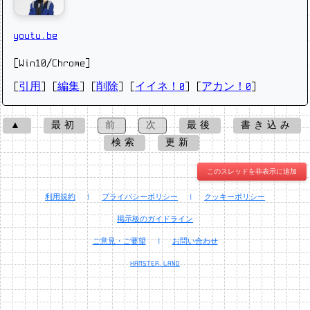
youtu.be
[Win10/Chrome]
[
引用
] [
編集
] [
削除
]
[
イイネ！0
] [
アカン！0
]
▲
最初
前
次
最後
書き込み
検索
更新
このスレッドを非表示に追加
利用規約
|
プライバシーポリシー
|
クッキーポリシー
掲示板のガイドライン
ご意見・ご要望
|
お問い合わせ
HAMSTER.LAND