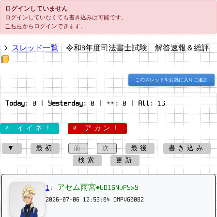
ログインしていません
ログインしていなくても書き込みは可能です。
こちら
からログインできます。
スレッド一覧
令和8年度司法書士試験 解答速報＆総評
このスレッドをお気に入りに追加
Today:
0
|
Yesterday:
0
|
:
0
|
All:
16
0 イイネ！
0 アカン！
▼
最初
前
次
最後
書き込み
検索
更新
1
:
アセム雨宮◆UD16NvPYxY
2026-07-06 12:53:04
OMPVG0082