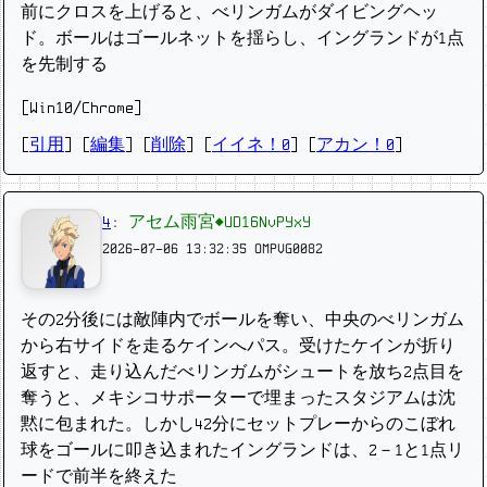
前にクロスを上げると、べリンガムがダイビングヘッ
ド。ボールはゴールネットを揺らし、イングランドが1点
を先制する
[Win10/Chrome]
[
引用
] [
編集
] [
削除
]
[
イイネ！0
] [
アカン！0
]
4
:
アセム雨宮◆UD16NvPYxY
2026-07-06 13:32:35
OMPVG0082
その2分後には敵陣内でボールを奪い、中央のべリンガム
から右サイドを走るケインへパス。受けたケインが折り
返すと、走り込んだべリンガムがシュートを放ち2点目を
奪うと、メキシコサポーターで埋まったスタジアムは沈
黙に包まれた。しかし42分にセットプレーからのこぼれ
球をゴールに叩き込まれたイングランドは、2－1と1点リ
ードで前半を終えた