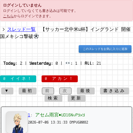
ログインしていません
ログインしていなくても書き込みは可能です。
こちら
からログインできます。
スレッド一覧
【サッカー北中米W杯】イングランド 開催
国メキシコ撃破
このスレッドをお気に入りに追加
Today:
2
|
Yesterday:
0
|
:
1
|
All:
21
0 イイネ！
0 アカン！
▼
最初
前
次
最後
書き込み
検索
更新
1
:
アセム雨宮◆UD16NvPYxY
2026-07-06 13:31:33
OMPVG0082