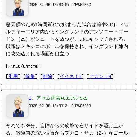
2026-07-06 13:32:04
OMPVG0082
悪天候のため1時間遅れで始まった試合は前半26分、ペナ
ルティーエリア内からイングランドのアンソニー・ゴー
ドン（25）がシュートを放つが、GKにキャッチされる。
以降はメキシコにボールを保持され、イングランド陣内
に攻め込まれる場面が目立つ
[Win10/Chrome]
[
引用
] [
編集
] [
削除
]
[
イイネ！0
] [
アカン！0
]
3
:
アセム雨宮◆UD16NvPYxY
2026-07-06 13:32:21
OMPVG0082
それでも36分、自陣からの攻撃で右サイドを駆け上が
る。敵陣内の深い位置からブカヨ・サカ（24）がゴール