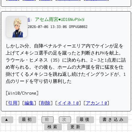
6
:
アセム雨宮◆UD16NvPYxY
2026-07-06 13:33:06
OMPVG0082
しかし24分、自陣ペナルティーエリア内でケインが足を
上げてメキシコ選手の足を蹴ったと判断されPKを献上。
ラウール・ヒメネス（35）に決められ、2－3と1点差に詰
め寄られる。その後も、ホームの大声援を背に猛攻を仕
掛けてくるメキシコを跳ね返し続けたイングランドが、1
点のリードを守り切り勝利した
[Win10/Chrome]
[
引用
] [
編集
] [
削除
]
[
イイネ！0
] [
アカン！0
]
▲
最初
前
次
最後
書き込み
検索
更新