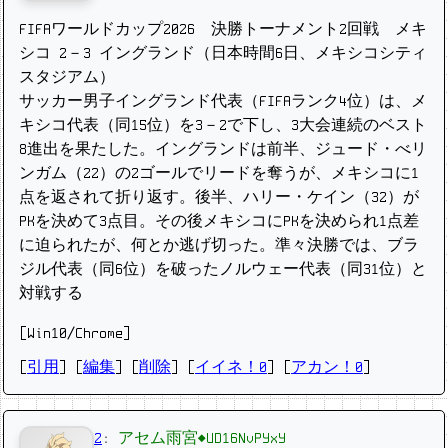
FIFAワールドカップ2026 決勝トーナメント2回戦 メキ
シコ 2－3 イングランド（日本時間6日、メキシコシティ
スタジアム）
サッカー男子イングランド代表（FIFAランク4位）は、メ
キシコ代表（同15位）を3－2で下し、3大会連続のベスト
8進出を果たした。イングランドは前半、ジュード・べリ
ンガム（22）の2ゴールでリードを奪うが、メキシコに1
点を返されて折り返す。後半、ハリー・ケイン（32）が
PKを決めて3点目。その後メキシコにPKを決められ1点差
に迫られたが、何とか逃げ切った。準々決勝では、ブラ
ジル代表（同6位）を破ったノルウェー代表（同31位）と
対戦する
[Win10/Chrome]
[
引用
] [
編集
] [
削除
]
[
イイネ！0
] [
アカン！0
]
2
:
アセム雨宮◆UD16NvPYxY