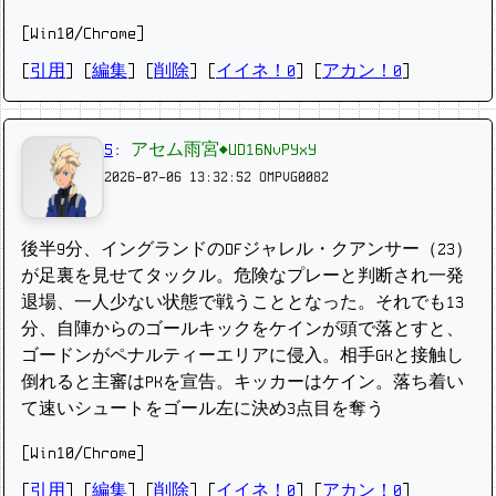
[Win10/Chrome]
[
引用
] [
編集
] [
削除
]
[
イイネ！0
] [
アカン！0
]
5
:
アセム雨宮◆UD16NvPYxY
2026-07-06 13:32:52
OMPVG0082
後半9分、イングランドのDFジャレル・クアンサー（23）
が足裏を見せてタックル。危険なプレーと判断され一発
退場、一人少ない状態で戦うこととなった。それでも13
分、自陣からのゴールキックをケインが頭で落とすと、
ゴードンがペナルティーエリアに侵入。相手GKと接触し
倒れると主審はPKを宣告。キッカーはケイン。落ち着い
て速いシュートをゴール左に決め3点目を奪う
[Win10/Chrome]
[
引用
] [
編集
] [
削除
]
[
イイネ！0
] [
アカン！0
]