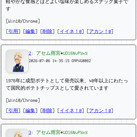
軽やかな食感とほどよい塩味が楽しめるスナック菓子で
す
[Win10/Chrome]
[
引用
] [
編集
] [
削除
]
[
イイネ！0
] [
アカン！0
]
2
:
アセム雨宮◆UD16NvPYxY
2026-07-06 14:35:15
OMPVG0082
1976年に成型ポテトとして発売以来、40年以上にわたっ
て国民的ポテトチップスとして愛されています
[Win10/Chrome]
[
引用
] [
編集
] [
削除
]
[
イイネ！0
] [
アカン！0
]
3
:
アセム雨宮◆UD16NvPYxY