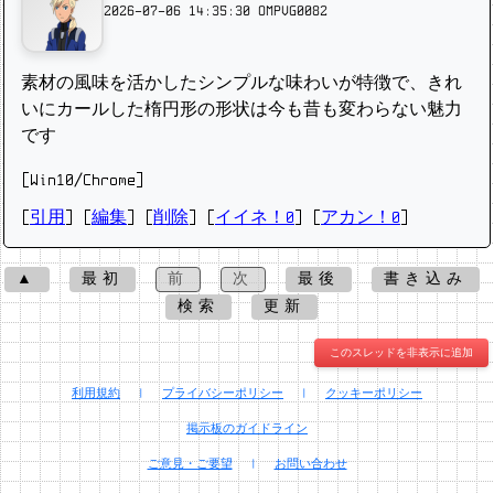
2026-07-06 14:35:30
OMPVG0082
素材の風味を活かしたシンプルな味わいが特徴で、きれ
いにカールした楕円形の形状は今も昔も変わらない魅力
です
[Win10/Chrome]
[
引用
] [
編集
] [
削除
]
[
イイネ！0
] [
アカン！0
]
▲
最初
前
次
最後
書き込み
検索
更新
このスレッドを非表示に追加
利用規約
|
プライバシーポリシー
|
クッキーポリシー
掲示板のガイドライン
ご意見・ご要望
|
お問い合わせ