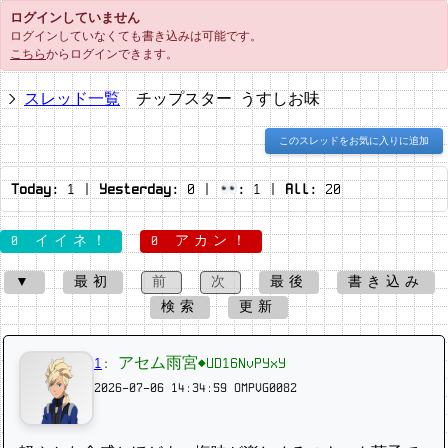
ログインしていません
ログインしていなくても書き込みは可能です。
こちら
からログインできます。
スレッド一覧
チップスター うすしお味
このスレッドをお気に入りに追加
Today:
1
|
Yesterday:
0
|
:
1
|
All:
20
0 イイネ！
0 アカン！
▼
最初
前
次
最後
書き込み
検索
更新
1
:
アセム雨宮◆UD16NvPYxY
2026-07-06 14:34:59
OMPVG0082