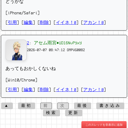
どうかな
[iPhone/Safari]
[
引用
] [
編集
] [
削除
]
[
イイネ！0
] [
アカン！0
]
2
:
アセム雨宮◆UD16NvPYxY
2026-07-07 08:47:12
OMPVG0082
あってもおかしくないね
[Win10/Chrome]
[
引用
] [
編集
] [
削除
]
[
イイネ！0
] [
アカン！0
]
▲
最初
前
次
最後
書き込み
検索
更新
このスレッドを非表示に追加