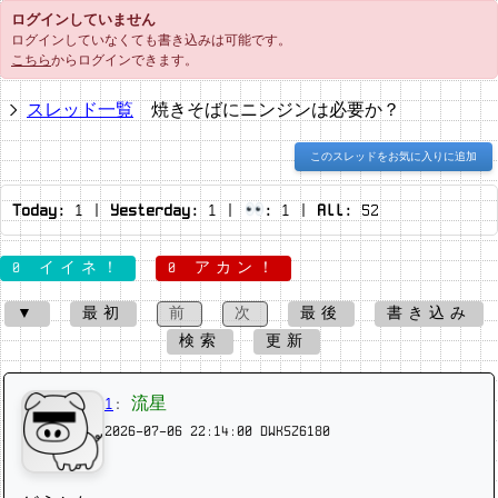
ログインしていません
ログインしていなくても書き込みは可能です。
こちら
からログインできます。
スレッド一覧
焼きそばにニンジンは必要か？
このスレッドをお気に入りに追加
Today:
1
|
Yesterday:
1
|
:
1
|
All:
52
0 イイネ！
0 アカン！
▼
最初
前
次
最後
書き込み
検索
更新
1
:
流星
2026-07-06 22:14:00
DWKSZ6180