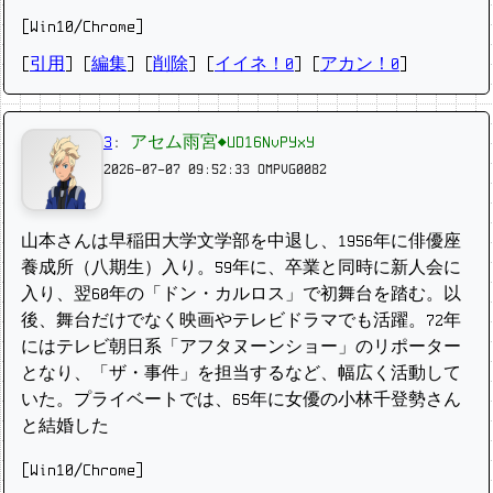
[Win10/Chrome]
[
引用
] [
編集
] [
削除
]
[
イイネ！0
] [
アカン！0
]
3
:
アセム雨宮◆UD16NvPYxY
2026-07-07 09:52:33
OMPVG0082
山本さんは早稲田大学文学部を中退し、1956年に俳優座
養成所（八期生）入り。59年に、卒業と同時に新人会に
入り、翌60年の「ドン・カルロス」で初舞台を踏む。以
後、舞台だけでなく映画やテレビドラマでも活躍。72年
にはテレビ朝日系「アフタヌーンショー」のリポーター
となり、「ザ・事件」を担当するなど、幅広く活動して
いた。プライベートでは、65年に女優の小林千登勢さん
と結婚した
[Win10/Chrome]