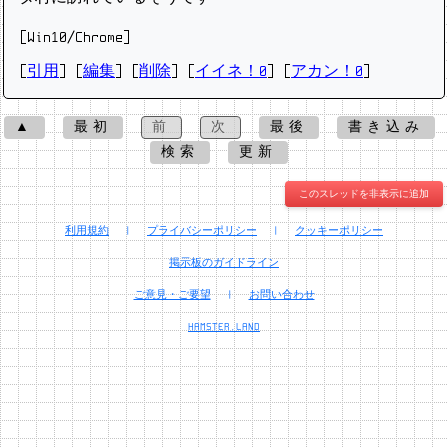
[Win10/Chrome]
[
引用
] [
編集
] [
削除
]
[
イイネ！0
] [
アカン！0
]
▲
最初
前
次
最後
書き込み
検索
更新
このスレッドを非表示に追加
利用規約
|
プライバシーポリシー
|
クッキーポリシー
掲示板のガイドライン
ご意見・ご要望
|
お問い合わせ
HAMSTER.LAND