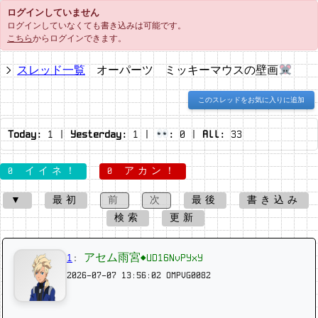
ログインしていません
ログインしていなくても書き込みは可能です。
こちら
からログインできます。
スレッド一覧
オーパーツ ミッキーマウスの壁画
このスレッドをお気に入りに追加
Today:
1
|
Yesterday:
1
|
:
0
|
All:
33
0 イイネ！
0 アカン！
▼
最初
前
次
最後
書き込み
検索
更新
1
:
アセム雨宮◆UD16NvPYxY
2026-07-07 13:56:02
OMPVG0082