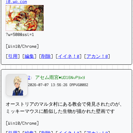
i0.wp.com
?w=500&ssl=1
[Win10/Chrome]
[
引用
] [
編集
] [
削除
]
[
イイネ！0
] [
アカン！0
]
2
:
アセム雨宮◆UD16NvPYxY
2026-07-07 13:56:26
OMPVG0082
オーストリアのマルタ村にある教会で発見されたのが、
ミッキーマウスに酷似した生物が描かれた壁画です
[Win10/Chrome]