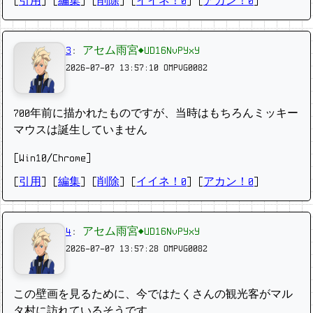
[
引用
] [
編集
] [
削除
]
[
イイネ！0
] [
アカン！0
]
3
:
アセム雨宮◆UD16NvPYxY
2026-07-07 13:57:10
OMPVG0082
700年前に描かれたものですが、当時はもちろんミッキー
マウスは誕生していません
[Win10/Chrome]
[
引用
] [
編集
] [
削除
]
[
イイネ！0
] [
アカン！0
]
4
:
アセム雨宮◆UD16NvPYxY
2026-07-07 13:57:28
OMPVG0082
この壁画を見るために、今ではたくさんの観光客がマル
タ村に訪れているそうです