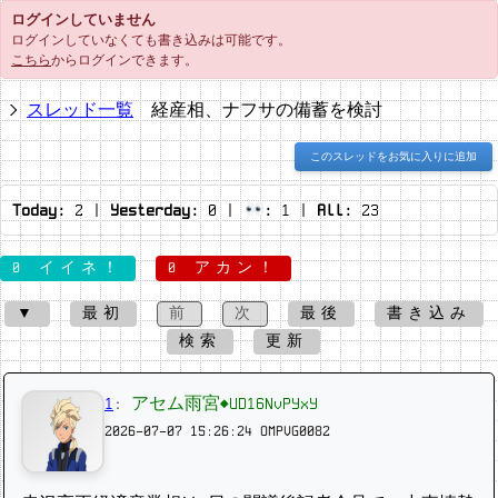
ログインしていません
ログインしていなくても書き込みは可能です。
こちら
からログインできます。
スレッド一覧
経産相、ナフサの備蓄を検討
このスレッドをお気に入りに追加
Today:
2
|
Yesterday:
0
|
:
1
|
All:
23
0 イイネ！
0 アカン！
▼
最初
前
次
最後
書き込み
検索
更新
1
:
アセム雨宮◆UD16NvPYxY
2026-07-07 15:26:24
OMPVG0082