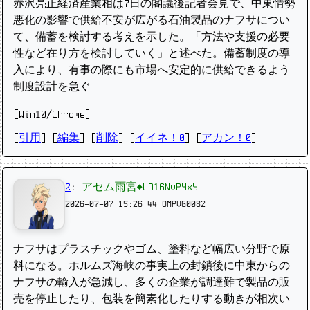
赤沢亮正経済産業相は7日の閣議後記者会見で、中東情勢
悪化の影響で供給不安が広がる石油製品のナフサについ
て、備蓄を検討する考えを示した。「方法や支援の必要
性など在り方を検討していく」と述べた。備蓄制度の導
入により、有事の際にも市場へ安定的に供給できるよう
制度設計を急ぐ
[Win10/Chrome]
[
引用
] [
編集
] [
削除
]
[
イイネ！0
] [
アカン！0
]
2
:
アセム雨宮◆UD16NvPYxY
2026-07-07 15:26:44
OMPVG0082
ナフサはプラスチックやゴム、塗料など幅広い分野で原
料になる。ホルムズ海峡の事実上の封鎖後に中東からの
ナフサの輸入が急減し、多くの企業が調達難で製品の販
売を停止したり、包装を簡素化したりする動きが相次い