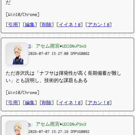
だ
[Win10/Chrome]
[
引用
] [
編集
] [
削除
]
[
イイネ！0
] [
アカン！0
]
3
:
アセム雨宮◆UD16NvPYxY
2026-07-07 15:27:00
OMPVG0082
ただ赤沢氏は「ナフサは揮発性が高く長期備蓄が難し
い」とも説明し、技術的な課題もある
[Win10/Chrome]
[
引用
] [
編集
] [
削除
]
[
イイネ！0
] [
アカン！0
]
4
:
アセム雨宮◆UD16NvPYxY
2026-07-07 15:27:16
OMPVG0082