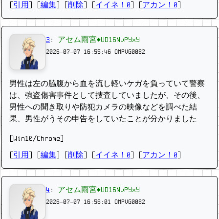
[
引用
] [
編集
] [
削除
]
[
イイネ！0
] [
アカン！0
]
3
:
アセム雨宮◆UD16NvPYxY
2026-07-07 16:55:46
OMPVG0082
男性は左の脇腹から血を流し軽いケガを負っていて警察
は、強盗傷害事件として捜査していましたが、その後、
男性への聞き取りや防犯カメラの映像などを調べた結
果、男性がうその申告をしていたことが分かりました
[Win10/Chrome]
[
引用
] [
編集
] [
削除
]
[
イイネ！0
] [
アカン！0
]
4
:
アセム雨宮◆UD16NvPYxY
2026-07-07 16:56:01
OMPVG0082