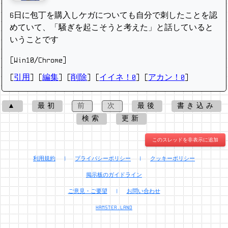
6日に包丁を購入しケガについても自分で刺したことを認
めていて、「騒ぎを起こそうと考えた」と話していると
いうことです
[Win10/Chrome]
[
引用
] [
編集
] [
削除
]
[
イイネ！0
] [
アカン！0
]
▲
最初
前
次
最後
書き込み
検索
更新
このスレッドを非表示に追加
利用規約
|
プライバシーポリシー
|
クッキーポリシー
掲示板のガイドライン
ご意見・ご要望
|
お問い合わせ
HAMSTER.LAND