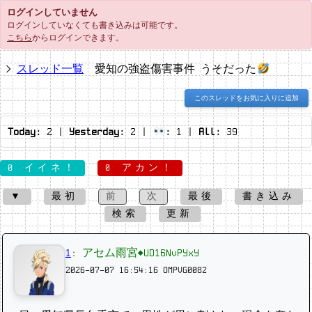
ログインしていません
ログインしていなくても書き込みは可能です。
こちら
からログインできます。
スレッド一覧
愛知の強盗傷害事件 うそだった
このスレッドをお気に入りに追加
Today:
2
|
Yesterday:
2
|
:
1
|
All:
39
0 イイネ！
0 アカン！
▼
最初
前
次
最後
書き込み
検索
更新
1
:
アセム雨宮◆UD16NvPYxY
2026-07-07 16:54:16
OMPVG0082