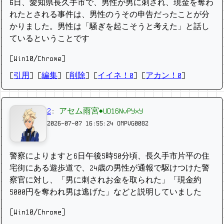
6日、愛知県長久手市で、男性が男に刺され、現金を奪わ
れたとされる事件は、男性のうその申告だったことが分
かりました。男性は「騒ぎを起こそうと考えた」と話し
ているということです
[Win10/Chrome]
[
引用
] [
編集
] [
削除
]
[
イイネ！0
] [
アカン！0
]
2
:
アセム雨宮◆UD16NvPYxY
2026-07-07 16:55:24
OMPVG0082
警察によりますと6日午後5時50分頃、長久手市片平の住
宅街にある遊歩道で、24歳の男性が通報で駆けつけた警
察官に対し、「男に刺されお金を取られた」「現金約
5000円を奪われ男は逃げた」などと説明していました
[Win10/Chrome]