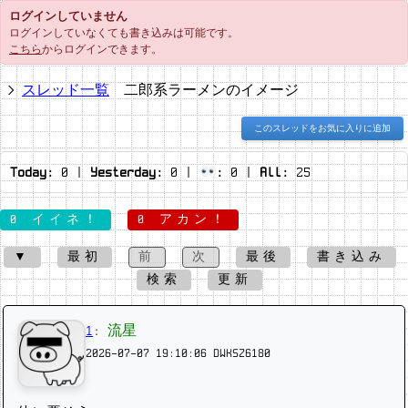
ログインしていません
ログインしていなくても書き込みは可能です。
こちら
からログインできます。
スレッド一覧
二郎系ラーメンのイメージ
このスレッドをお気に入りに追加
Today:
0
|
Yesterday:
0
|
:
0
|
All:
25
0 イイネ！
0 アカン！
▼
最初
前
次
最後
書き込み
検索
更新
1
:
流星
2026-07-07 19:10:06
DWKSZ6180