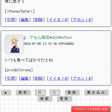
体に悪そう
[iPhone/Safari]
[
引用
] [
編集
] [
削除
]
[
イイネ！0
] [
アカン！0
]
2
:
アセム雨宮◆UD16NvPYxY
2026-07-08 12:33:30
OMPVG0082
いつも食べてばかりだとね
[Win10/Chrome]
[
引用
] [
編集
] [
削除
]
[
イイネ！0
] [
アカン！0
]
▲
最初
前
次
最後
書き込み
検索
更新
このスレッドを非表示に追加