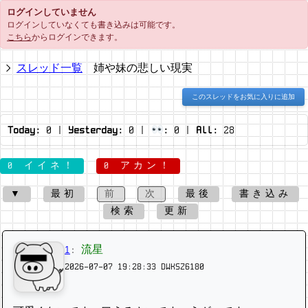
ログインしていません
ログインしていなくても書き込みは可能です。
こちら
からログインできます。
スレッド一覧
姉や妹の悲しい現実
このスレッドをお気に入りに追加
Today:
0
|
Yesterday:
0
|
:
0
|
All:
28
0 イイネ！
0 アカン！
▼
最初
前
次
最後
書き込み
検索
更新
1
:
流星
2026-07-07 19:28:33
DWKSZ6180