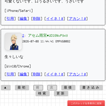
可愛くないです、口うるさいです、うざいです
[iPhone/Safari]
[
引用
] [
編集
] [
削除
]
[
イイネ！0
] [
アカン！0
]
2
:
アセム雨宮◆UD16NvPYxY
2026-07-08 11:44:41
OMPVG0082
生々しいな
[Win10/Chrome]
[
引用
] [
編集
] [
削除
]
[
イイネ！0
] [
アカン！0
]
▲
最初
前
次
最後
書き込み
検索
更新
このスレッドを非表示に追加