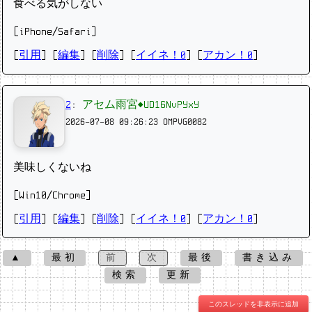
食べる気がしない
[iPhone/Safari]
[
引用
] [
編集
] [
削除
]
[
イイネ！0
] [
アカン！0
]
2
:
アセム雨宮◆UD16NvPYxY
2026-07-08 09:26:23
OMPVG0082
美味しくないね
[Win10/Chrome]
[
引用
] [
編集
] [
削除
]
[
イイネ！0
] [
アカン！0
]
▲
最初
前
次
最後
書き込み
検索
更新
このスレッドを非表示に追加