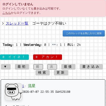
ログインしていません
ログインしていなくても書き込みは可能です。
こちら
からログインできます。
スレッド一覧
ゴーヤはクソ不味い
このスレッドをお気に入りに追加
Today:
1
|
Yesterday:
0
|
:
1
|
All:
24
0 イイネ！
0 アカン！
▼
最初
前
次
最後
書き込み
検索
更新
1
:
流星
2026-07-07 22:55:35
DWKSZ6180