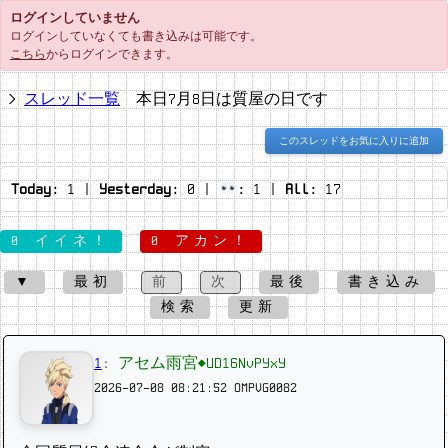
ログインしていません
ログインしていなくても書き込みは可能です。
こちら
からログインできます。
スレッド一覧
本日7月8日は質屋の日です
このスレッドをお気に入りに追加
Today:
1
|
Yesterday:
0
|
:
1
|
All:
17
0 イイネ！
0 アカン！
▼
最初
前
次
最後
書き込み
検索
更新
1
:
アセム雨宮◆UD16NvPYxY
2026-07-08 08:21:52
OMPVG0082