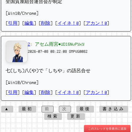
全国質屋組合連合会が制定
[Win10/Chrome]
[
引用
] [
編集
] [
削除
]
[
イイネ！0
] [
アカン！0
]
2
:
アセム雨宮◆UD16NvPYxY
2026-07-08 08:22:08
OMPVG0082
七(しち)八(や)で「しちや」の語呂合せ
[Win10/Chrome]
[
引用
] [
編集
] [
削除
]
[
イイネ！0
] [
アカン！0
]
▲
最初
前
次
最後
書き込み
検索
更新
このスレッドを非表示に追加