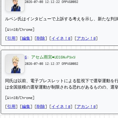
2026-07-08 12:12:22
OMPVG0082
ルペン氏はインタビューで上訴する考えを示し、新たな判決
[Win10/Chrome]
[
引用
] [
編集
] [
削除
]
[
イイネ！0
] [
アカン！0
]
6
:
アセム雨宮◆UD16NvPYxY
2026-07-08 12:12:37
OMPVG0082
同氏は以前、電‌子ブレスレットによる監視下で選挙運動を
は全国規模の選挙運動が制⁠限される恐れがあるものの、選挙
[Win10/Chrome]
[
引用
] [
編集
] [
削除
]
[
イイネ！0
] [
アカン！0
]