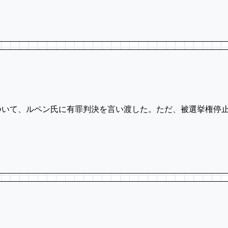
ついて、ルペン氏に有罪判決を言い渡​した。ただ、被選挙権停