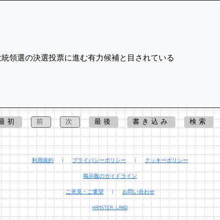
大統領選の決選投票に進む有力候補と目されている
最初
前
次
最後
書き込み
検索
利用規約
|
プライバシーポリシー
|
クッキーポリシー
掲示板のガイドライン
ご意見・ご要望
|
お問い合わせ
HAMSTER.LAND