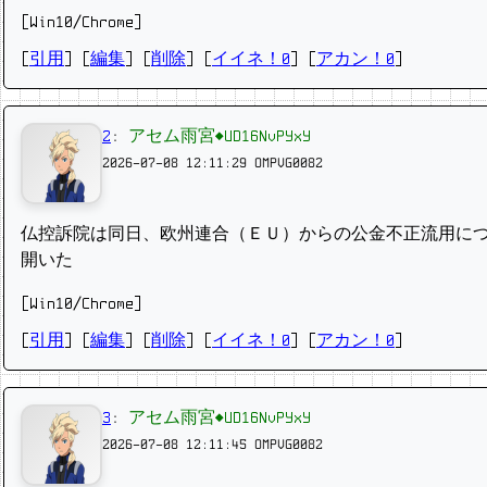
[Win10/Chrome]
[
引用
] [
編集
] [
削除
]
[
イイネ！0
] [
アカン！0
]
2
:
アセム雨宮◆UD16NvPYxY
2026-07-08 12:11:29
OMPVG0082
仏控訴⁠院は同日、欧州連合（ＥＵ）からの公金不正流用に
開いた
[Win10/Chrome]
[
引用
] [
編集
] [
削除
]
[
イイネ！0
] [
アカン！0
]
3
:
アセム雨宮◆UD16NvPYxY
2026-07-08 12:11:45
OMPVG0082