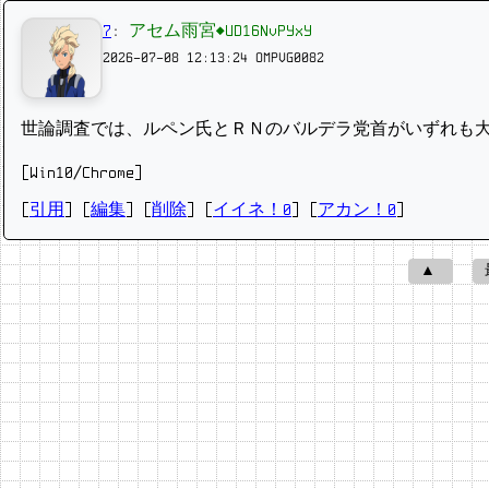
7
:
アセム雨宮◆UD16NvPYxY
2026-07-08 12:13:24
OMPVG0082
世論調査では、ルペン氏とＲＮのバルデラ党首が​いずれも
[Win10/Chrome]
[
引用
] [
編集
] [
削除
]
[
イイネ！0
] [
アカン！0
]
▲