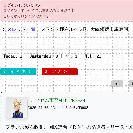
ログインしていません
ログインしていなくても書き込みは可能です。
こちら
からログインできます。
スレッド一覧
フランス極右ルペン氏 大統領選出馬表明
Today:
1
|
Yesterday:
0
|
:
1
|
All:
21
0 イイネ！
0 アカン！
▼
1
:
アセム雨宮◆UD16NvPYxY
2026-07-08 12:11:13
OMPVG0082
フランス極右政党、国民連合（ＲＮ）の指導者マリーヌ・ル