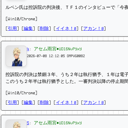
ルペン氏は控訴院の判決後、ＴＦ１のインタビューで「今夜
[Win10/Chrome]
[
引用
] [
編集
] [
削除
]
[
イイネ！0
] [
アカン！0
]
4
:
アセム雨宮◆UD16NvPYxY
2026-07-08 12:12:05
OMPVG0082
控訴‌院の判決は禁錮３年、うち２年は執行猶​予、１年は電
このうち２年半は執​行猶予とした。一審判決以降の停止期間
[Win10/Chrome]
[
引用
] [
編集
] [
削除
]
[
イイネ！0
] [
アカン！0
]
5
:
アセム雨宮◆UD16NvPYxY