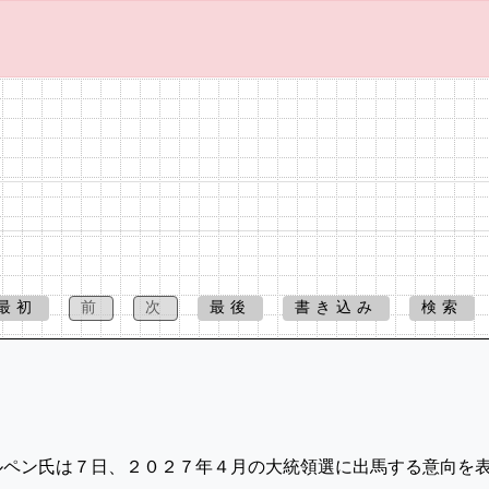
最初
前
次
最後
書き込み
検索
ペン氏は７日、２０２７年４月の‌大統領選に出馬する意向を