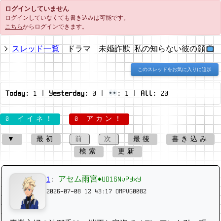
ログインしていません
ログインしていなくても書き込みは可能です。
こちら
からログインできます。
スレッド一覧
ドラマ 未婚詐欺 私の知らない彼の顔
このスレッドをお気に入りに追加
Today:
1
|
Yesterday:
0
|
:
1
|
All:
20
0 イイネ！
0 アカン！
▼
最初
前
次
最後
書き込み
検索
更新
1
:
アセム雨宮◆UD16NvPYxY
2026-07-08 12:43:17
OMPVG0082