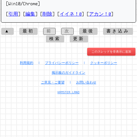
[Win10/Chrome]
[
引用
] [
編集
] [
削除
]
[
イイネ！0
] [
アカン！0
]
▲
最初
前
次
最後
書き込み
検索
更新
このスレッドを非表示に追加
利用規約
|
プライバシーポリシー
|
クッキーポリシー
掲示板のガイドライン
ご意見・ご要望
|
お問い合わせ
HAMSTER.LAND