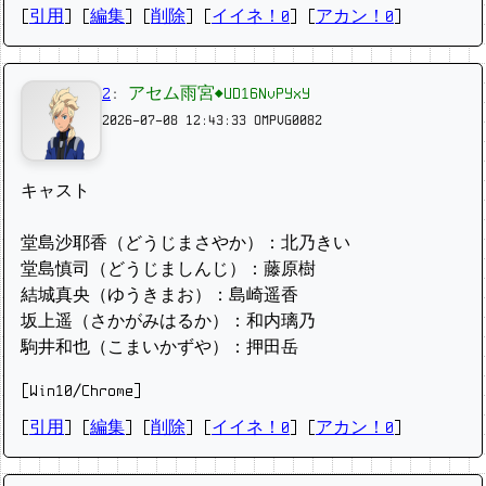
[
引用
] [
編集
] [
削除
]
[
イイネ！0
] [
アカン！0
]
2
:
アセム雨宮◆UD16NvPYxY
2026-07-08 12:43:33
OMPVG0082
キャスト
堂島沙耶香（どうじまさやか）：北乃きい
堂島慎司（どうじましんじ）：藤原樹
結城真央（ゆうきまお）：島崎遥香
坂上遥（さかがみはるか）：和内璃乃
駒井和也（こまいかずや）：押田岳
[Win10/Chrome]
[
引用
] [
編集
] [
削除
]
[
イイネ！0
] [
アカン！0
]