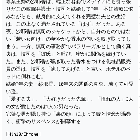
専業主婦の沙耶香は、端正な容姿でメディアにも引っ張
りだこの敏腕弁護士・慎司と結婚して7年。不妊治療に悩
みながらも、献身的に支えてくれる完璧な夫との生活
は、この上なく満たされている「はず」だった。ある
夜、沙耶香は慎司のジャケットから、自分のものではな
い「若い女向け」の華やかな香水の匂いを嗅ぎ取ってし
まう。一方、慎司の事務所でパラリーガルとして働く真
央は、慎司を「彼氏」と呼び、密かに関係を続けてい
た。また、沙耶香が嗅ぎ取った香水をつける化粧品販売
員の遥は、慎司を「癒してあげる」と言い、ホテルのベ
ッドに倒れこむ。
結婚7年の妻・紗耶香、10年来の関係の真央、若くて可愛
い遥。
「愛する夫」、「大好きだった先輩」、「憧れの人」3人
の女が愛したのは1人の男だった。
完璧な男が隠し持つ「裏の顔」によって嘘と情念が渦巻
く、衝撃のサスペンスが開幕する
[Win10/Chrome]