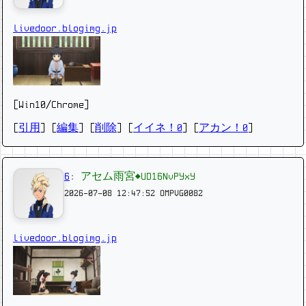
livedoor.blogimg.jp
[Win10/Chrome]
[
引用
] [
編集
] [
削除
]
[
イイネ！0
] [
アカン！0
]
6
:
アセム雨宮◆UD16NvPYxY
2026-07-08 12:47:52
OMPVG0082
livedoor.blogimg.jp