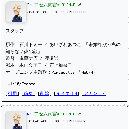
3
:
アセム雨宮◆UD16NvPYxY
2026-07-08 12:43:59
OMPVG0082
スタッフ
原作：石川トミー / あいざわあつこ 「未婚詐欺～私の
知らない彼の顔」
監督：進藤丈広 / 渡邉崇
脚本：本山久美子 / 石上加奈子
オープニング主題歌：PompadollS 「ASURA」
[Win10/Chrome]
[
引用
] [
編集
] [
削除
]
[
イイネ！0
] [
アカン！0
]
4
:
アセム雨宮◆UD16NvPYxY
2026-07-08 12:44:15
OMPVG0082