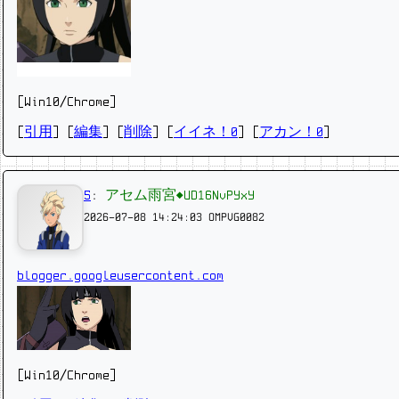
[Win10/Chrome]
[
引用
] [
編集
] [
削除
]
[
イイネ！0
] [
アカン！0
]
5
:
アセム雨宮◆UD16NvPYxY
2026-07-08 14:24:03
OMPVG0082
blogger.googleusercontent.com
[Win10/Chrome]