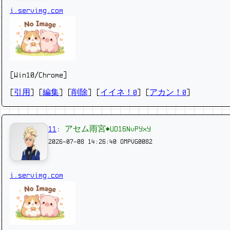
i.servimg.com
[Win10/Chrome]
[
引用
] [
編集
] [
削除
]
[
イイネ！0
] [
アカン！0
]
11
:
アセム雨宮◆UD16NvPYxY
2026-07-08 14:26:40
OMPVG0082
i.servimg.com