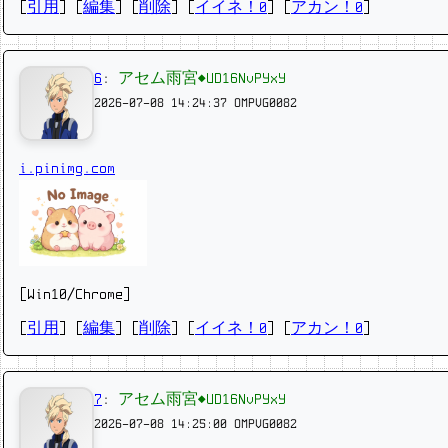
[
引用
] [
編集
] [
削除
]
[
イイネ！0
] [
アカン！0
]
6
:
アセム雨宮◆UD16NvPYxY
2026-07-08 14:24:37
OMPVG0082
i.pinimg.com
[Win10/Chrome]
[
引用
] [
編集
] [
削除
]
[
イイネ！0
] [
アカン！0
]
7
:
アセム雨宮◆UD16NvPYxY
2026-07-08 14:25:00
OMPVG0082