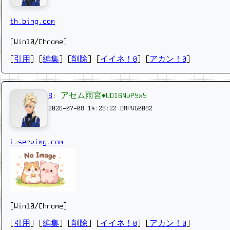
th.bing.com
[Win10/Chrome]
[
引用
] [
編集
] [
削除
]
[
イイネ！0
] [
アカン！0
]
8
:
アセム雨宮◆UD16NvPYxY
2026-07-08 14:25:22
OMPVG0082
i.servimg.com
[Win10/Chrome]
[
引用
] [
編集
] [
削除
]
[
イイネ！0
] [
アカン！0
]