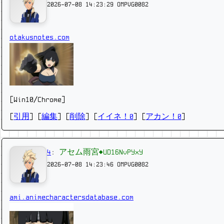
2026-07-08 14:23:29
OMPVG0082
otakusnotes.com
[Win10/Chrome]
[
引用
] [
編集
] [
削除
]
[
イイネ！0
] [
アカン！0
]
4
:
アセム雨宮◆UD16NvPYxY
2026-07-08 14:23:46
OMPVG0082
ami.animecharactersdatabase.com