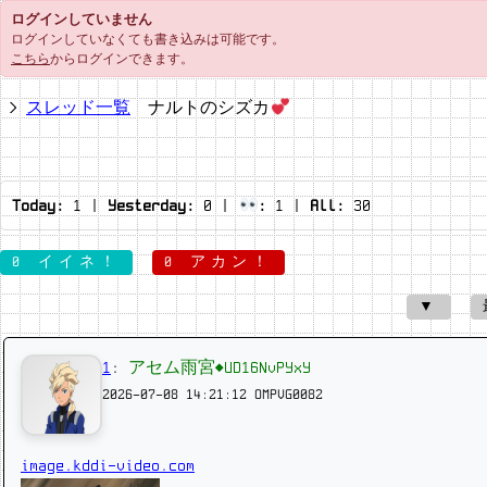
ログインしていません
ログインしていなくても書き込みは可能です。
こちら
からログインできます。
スレッド一覧
ナルトのシズカ
Today:
1
|
Yesterday:
0
|
:
1
|
All:
30
0 イイネ！
0 アカン！
▼
1
:
アセム雨宮◆UD16NvPYxY
2026-07-08 14:21:12
OMPVG0082
image.kddi-video.com