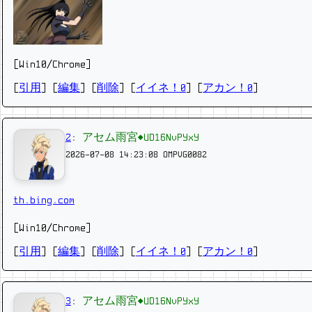
[Win10/Chrome]
[
引用
] [
編集
] [
削除
]
[
イイネ！0
] [
アカン！0
]
2
:
アセム雨宮◆UD16NvPYxY
2026-07-08 14:23:08
OMPVG0082
th.bing.com
[Win10/Chrome]
[
引用
] [
編集
] [
削除
]
[
イイネ！0
] [
アカン！0
]
3
:
アセム雨宮◆UD16NvPYxY