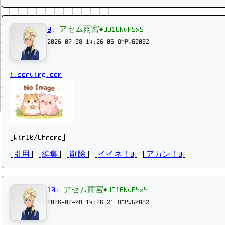
9
:
アセム雨宮◆UD16NvPYxY
2026-07-08 14:26:06
OMPVG0082
i.servimg.com
[Win10/Chrome]
[
引用
] [
編集
] [
削除
]
[
イイネ！0
] [
アカン！0
]
10
:
アセム雨宮◆UD16NvPYxY
2026-07-08 14:26:21
OMPVG0082