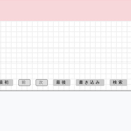
最初
前
次
最後
書き込み
検索