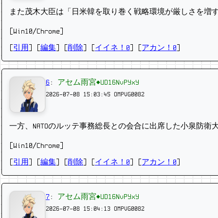
また茂木大臣は「日米韓を取り巻く戦略環境が厳しさを増す
[Win10/Chrome]
[
引用
] [
編集
] [
削除
]
[
イイネ！0
] [
アカン！0
]
6
:
アセム雨宮◆UD16NvPYxY
2026-07-08 15:03:45
OMPVG0082
一方、NATOのルッテ事務総長との会合に出席した小泉防
[Win10/Chrome]
[
引用
] [
編集
] [
削除
]
[
イイネ！0
] [
アカン！0
]
7
:
アセム雨宮◆UD16NvPYxY
2026-07-08 15:04:13
OMPVG0082