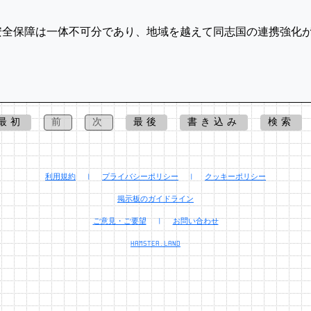
安全保障は一体不可分であり、地域を越えて同志国の連携強化
最初
前
次
最後
書き込み
検索
利用規約
|
プライバシーポリシー
|
クッキーポリシー
掲示板のガイドライン
ご意見・ご要望
|
お問い合わせ
HAMSTER.LAND