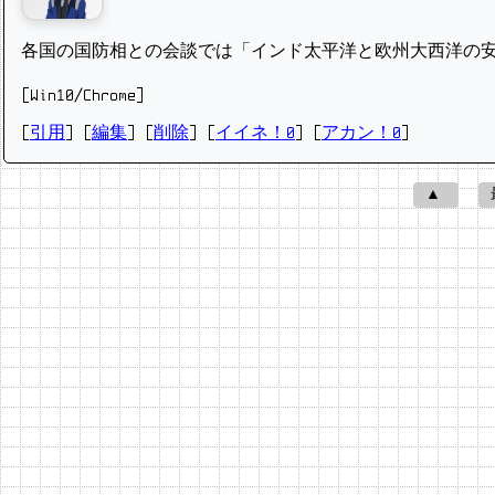
各国の国防相との会談では「インド太平洋と欧州大西洋の
[Win10/Chrome]
[
引用
] [
編集
] [
削除
]
[
イイネ！0
] [
アカン！0
]
▲