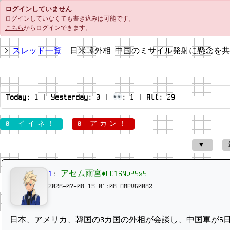
ログインしていません
ログインしていなくても書き込みは可能です。
こちら
からログインできます。
スレッド一覧
日米韓外相 中国のミサイル発射に懸念を
Today:
1
|
Yesterday:
0
|
:
1
|
All:
29
0 イイネ！
0 アカン！
▼
1
:
アセム雨宮◆UD16NvPYxY
2026-07-08 15:01:08
OMPVG0082
日本、アメリカ、韓国の3カ国の外相が会談し、中国軍が6