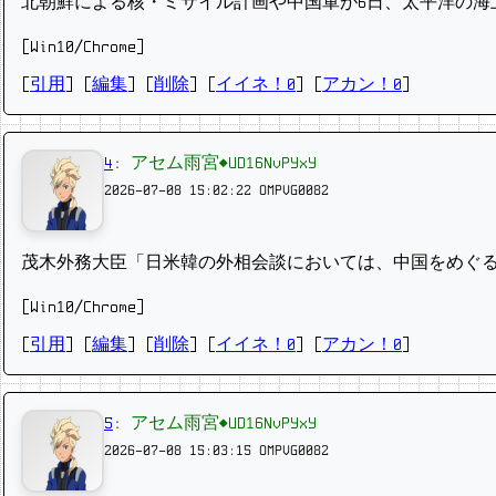
北朝鮮による核・ミサイル計画や中国軍が6日、太平洋の海
[Win10/Chrome]
[
引用
] [
編集
] [
削除
]
[
イイネ！0
] [
アカン！0
]
4
:
アセム雨宮◆UD16NvPYxY
2026-07-08 15:02:22
OMPVG0082
茂木外務大臣「日米韓の外相会談においては、中国をめぐ
[Win10/Chrome]
[
引用
] [
編集
] [
削除
]
[
イイネ！0
] [
アカン！0
]
5
:
アセム雨宮◆UD16NvPYxY
2026-07-08 15:03:15
OMPVG0082