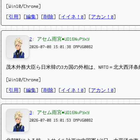
[Win10/Chrome]
[
引用
] [
編集
] [
削除
]
[
イイネ！0
] [
アカン！0
]
2
:
アセム雨宮◆UD16NvPYxY
2026-07-08 15:01:38
OMPVG0082
茂木外務大臣ら日米韓の3カ国の外相は、NATO＝北大西洋
[Win10/Chrome]
[
引用
] [
編集
] [
削除
]
[
イイネ！0
] [
アカン！0
]
3
:
アセム雨宮◆UD16NvPYxY
2026-07-08 15:01:53
OMPVG0082