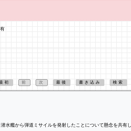
共有
最初
前
次
最後
書き込み
検索
日潜水艦から弾道ミサイルを発射したことについて懸念を共有