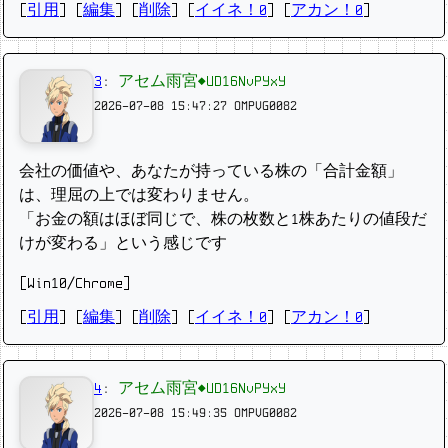
[
引用
] [
編集
] [
削除
]
[
イイネ！0
] [
アカン！0
]
3
:
アセム雨宮◆UD16NvPYxY
2026-07-08 15:47:27
OMPVG0082
会社の価値や、あなたが持っている株の「合計金額」
は、理屈の上では変わりません。
「お金の額はほぼ同じで、株の枚数と1株あたりの値段だ
けが変わる」という感じです
[Win10/Chrome]
[
引用
] [
編集
] [
削除
]
[
イイネ！0
] [
アカン！0
]
4
:
アセム雨宮◆UD16NvPYxY
2026-07-08 15:49:35
OMPVG0082