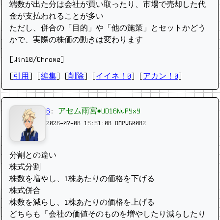
端数が出た分は会社が買い取ったり、市場で売却した代
金が支払われることが多い
ただし、併合の「目的」や「他の施策」とセットかどう
かで、実際の株価の動きは変わります
[Win10/Chrome]
[
引用
] [
編集
] [
削除
]
[
イイネ！0
] [
アカン！0
]
6
:
アセム雨宮◆UD16NvPYxY
2026-07-08 15:51:08
OMPVG0082
分割との違い
株式分割
株数を増やし、1株あたりの価格を下げる
株式併合
株数を減らし、1株あたりの価格を上げる
どちらも「会社の価値そのものを増やしたり減らしたり