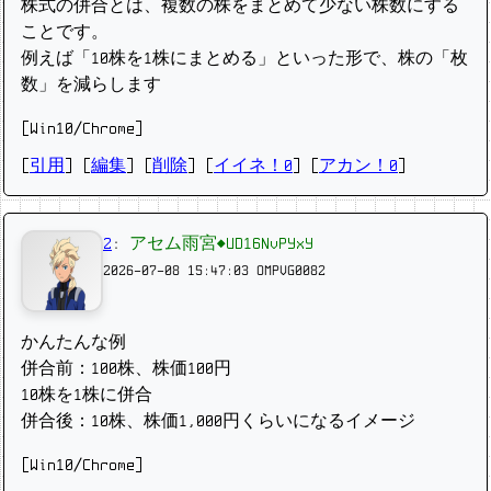
株式の併合とは、複数の株をまとめて少ない株数にする
ことです。
例えば「10株を1株にまとめる」といった形で、株の「枚
数」を減らします
[Win10/Chrome]
[
引用
] [
編集
] [
削除
]
[
イイネ！0
] [
アカン！0
]
2
:
アセム雨宮◆UD16NvPYxY
2026-07-08 15:47:03
OMPVG0082
かんたんな例
併合前：100株、株価100円
10株を1株に併合
併合後：10株、株価1,000円くらいになるイメージ
[Win10/Chrome]