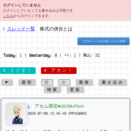
ログインしていません
ログインしていなくても書き込みは可能です。
こちら
からログインできます。
スレッド一覧
株式の併合とは
このスレッドをお気に入りに追加
Today:
1
|
Yesterday:
0
|
:
1
|
All:
32
0 イイネ！
0 アカン！
▼
最初
前
次
最後
書き込み
検索
更新
1
:
アセム雨宮◆UD16NvPYxY
2026-07-08 15:46:48
OMPVG0082