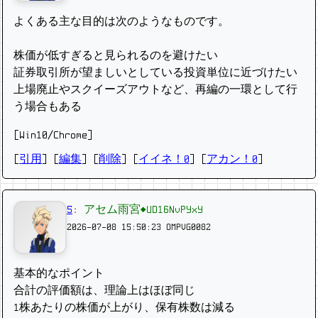
よくある主な目的は次のようなものです。
株価が低すぎると見られるのを避けたい
証券取引所が望ましいとしている投資単位に近づけたい
上場廃止やスクイーズアウトなど、再編の一環として行
う場合もある
[Win10/Chrome]
[
引用
] [
編集
] [
削除
]
[
イイネ！0
] [
アカン！0
]
5
:
アセム雨宮◆UD16NvPYxY
2026-07-08 15:50:23
OMPVG0082
基本的なポイント
合計の評価額は、理論上はほぼ同じ
1株あたりの株価が上がり、保有株数は減る