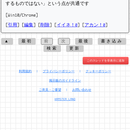
するものではない」という点が共通です
[Win10/Chrome]
[
引用
] [
編集
] [
削除
]
[
イイネ！0
] [
アカン！0
]
▲
最初
前
次
最後
書き込み
検索
更新
このスレッドを非表示に追加
利用規約
|
プライバシーポリシー
|
クッキーポリシー
掲示板のガイドライン
ご意見・ご要望
|
お問い合わせ
HAMSTER.LAND