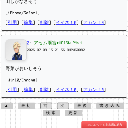
山しかなさそう
[iPhone/Safari]
[
引用
] [
編集
] [
削除
]
[
イイネ！0
] [
アカン！0
]
2
:
アセム雨宮◆UD16NvPYxY
2026-07-09 15:21:56
OMPVG0082
野菜がおいしそう
[Win10/Chrome]
[
引用
] [
編集
] [
削除
]
[
イイネ！0
] [
アカン！0
]
▲
最初
前
次
最後
書き込み
検索
更新
このスレッドを非表示に追加