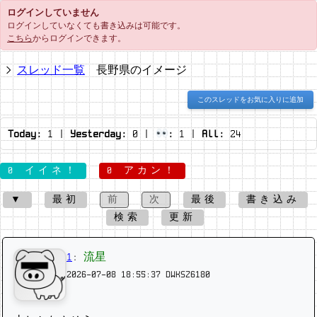
ログインしていません
ログインしていなくても書き込みは可能です。
こちら
からログインできます。
スレッド一覧
長野県のイメージ
このスレッドをお気に入りに追加
Today:
1
|
Yesterday:
0
|
:
1
|
All:
24
0 イイネ！
0 アカン！
▼
最初
前
次
最後
書き込み
検索
更新
1
:
流星
2026-07-08 18:55:37
DWKSZ6180